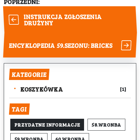
POPRZEDNI:
INSTRUKCJA ZGŁOSZENIA
DRUŻYNY
NASTĘPNY:
ENCYKLOPEDIA 59.SEZONU: BRICKS
KATEGORIE
KOSZYKÓWKA
[1]
TAGI
PRZYDATNE INFORMACJE
58.WRONBA
59.WRONBA
60.WRONBA