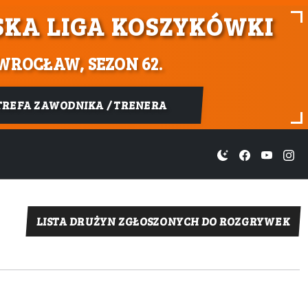
KA LIGA KOSZYKÓWKI
WROCŁAW, SEZON 62.
TREFA ZAWODNIKA / TRENERA
LISTA DRUŻYN ZGŁOSZONYCH DO ROZGRYWEK