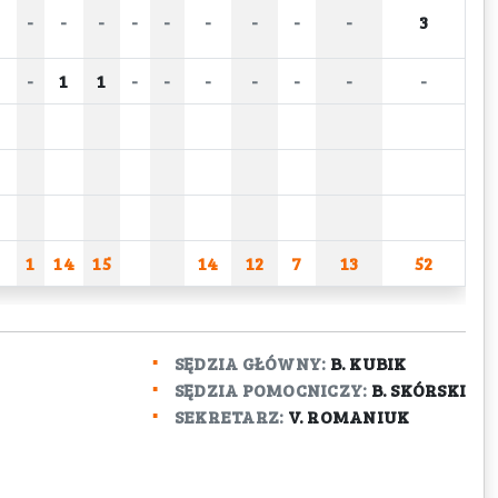
-
-
-
-
-
-
-
-
-
3
-
1
1
-
-
-
-
-
-
-
1
14
15
14
12
7
13
52
SĘDZIA GŁÓWNY:
B. KUBIK
SĘDZIA POMOCNICZY:
B. SKÓRSKI
SEKRETARZ:
V. ROMANIUK