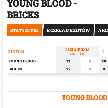
YOUNG BLOOD
-
BRICKS
STATYSTYKI
ROZKŁAD RZUTÓW
AKC
PRZEWINIENIA
DRUŻYNA
I
ZAW.
REZ.
YOUNG BLOOD
13
0
20
BRICKS
15
0
8
YOUNG BLOOD