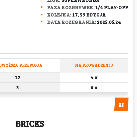
FAZA ROZGRYWEK:
1/4 PLAY-OFF
KOLEJKA:
17, 59 EDYCJA
DATA ROZEGRANIA:
2025.05.24
JWYŻSZA PRZEWAGA
NA PROWADZENIU
12
4
x
3
6
x
BRICKS