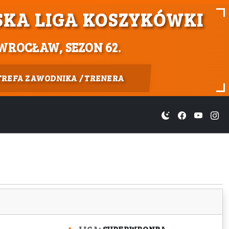
KA LIGA KOSZYKÓWKI
WROCŁAW, SEZON 62.
TREFA ZAWODNIKA / TRENERA
LIGA:
SUPERWRONBA