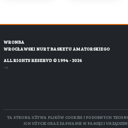
WRONBA
WROCŁAWSKI NURT BASKETU AMATORSKIEGO
ALL RIGHTS RESERVD © 1994 - 2026
TA STRONA UŻYWA PLIKÓW COOKIES I PODOBNYCH TECHNOLO
ICH UŻYCIE ORAZ ZAPISANIE W PAMIĘCI URZĄDZE