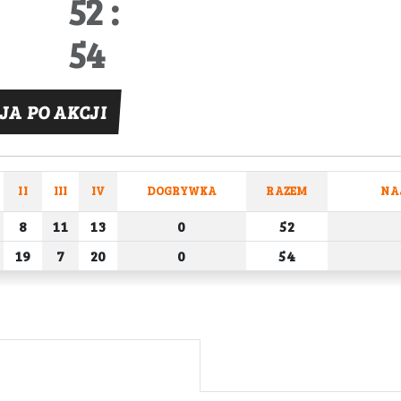
52 :
54
JA PO AKCJI
II
III
IV
DOGRYWKA
RAZEM
NA
8
11
13
0
52
19
7
20
0
54