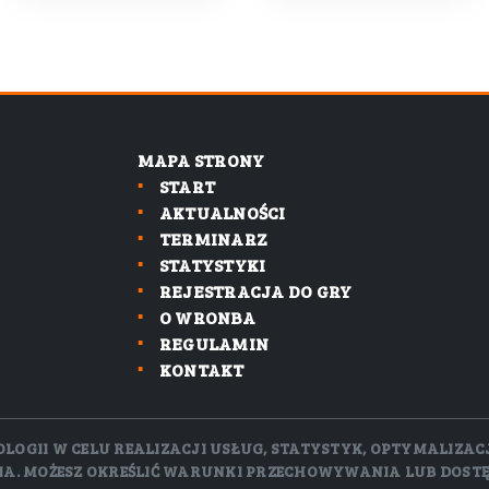
MAPA STRONY
START
AKTUALNOŚCI
TERMINARZ
STATYSTYKI
REJESTRACJA DO GRY
O WRONBA
REGULAMIN
KONTAKT
GII W CELU REALIZACJI USŁUG, STATYSTYK, OPTYMALIZACJI.
NIA. MOŻESZ OKREŚLIĆ WARUNKI PRZECHOWYWANIA LUB DOST