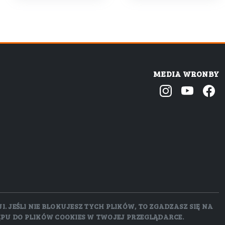
MEDIA WRONBY
 JEŚLI NIE BLOKUJESZ TYCH PLIKÓW, TO ZGADZASZ SIĘ NA
ĘPU DO PLIKÓW COOKIES W TWOJEJ PRZEGLĄDARCE.