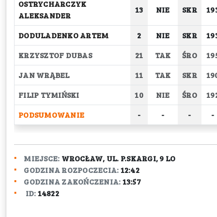
OSTRYCHARCZYK
13
NIE
SKR
19
ALEKSANDER
DODULADENKO ARTEM
2
NIE
SKR
19
KRZYSZTOF DUBAS
21
TAK
ŚRO
19
JAN WRĄBEL
11
TAK
SKR
19
FILIP TYMIŃSKI
10
NIE
ŚRO
19
PODSUMOWANIE
-
-
-
-
MIEJSCE:
WROCŁAW, UL. P.SKARGI, 9 LO
GODZINA ROZPOCZECIA:
12:42
GODZINA ZAKOŃCZENIA:
13:57
ID:
14822