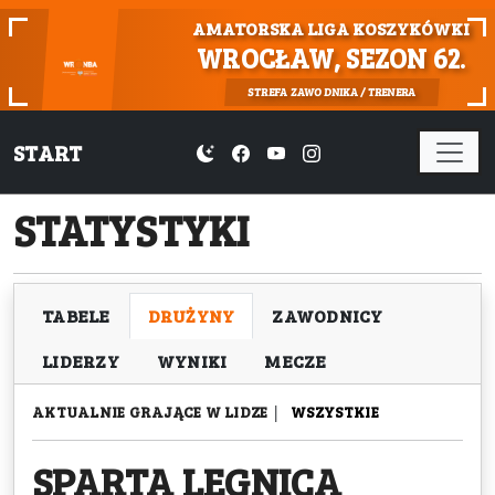
AMATORSKA LIGA KOSZYKÓWKI
WROCŁAW, SEZON 62.
STREFA ZAWODNIKA / TRENERA
START
STATYSTYKI
TABELE
DRUŻYNY
ZAWODNICY
LIDERZY
WYNIKI
MECZE
AKTUALNIE GRAJĄCE W LIDZE
|
WSZYSTKIE
SPARTA LEGNICA