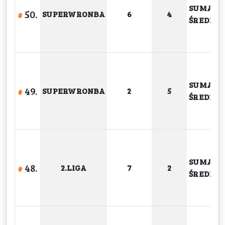
SUMA
50.
SUPERWRONBA
6
4
#
ŚREDNIA
SUMA
49.
SUPERWRONBA
2
5
#
ŚREDNIA
SUMA
48.
2.LIGA
7
2
#
ŚREDNIA