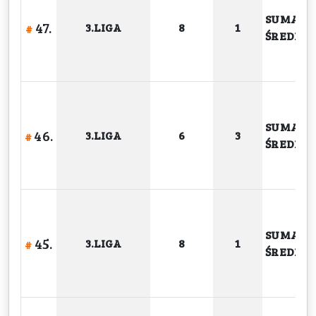
SUMA
47.
3.LIGA
8
1
#
ŚREDNIA
SUMA
46.
3.LIGA
6
3
#
ŚREDNIA
SUMA
45.
3.LIGA
8
1
#
ŚREDNIA