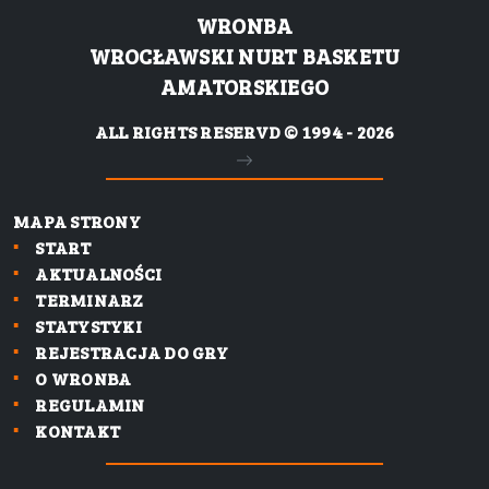
WRONBA
WROCŁAWSKI NURT BASKETU
AMATORSKIEGO
ALL RIGHTS RESERVD © 1994 - 2026
MAPA STRONY
START
AKTUALNOŚCI
TERMINARZ
STATYSTYKI
REJESTRACJA DO GRY
O WRONBA
REGULAMIN
KONTAKT