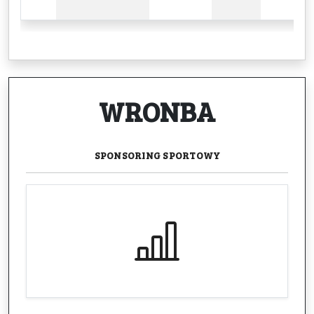
WRONBA
SPONSORING
SPORTOWY