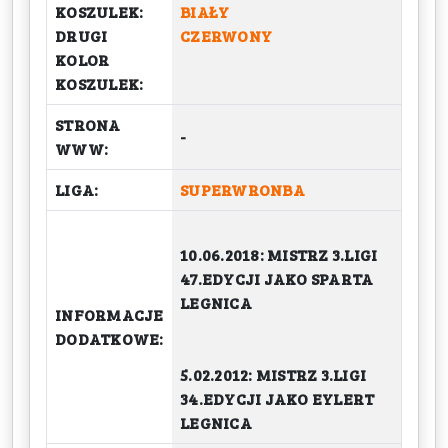
KOSZULEK:
BIAŁY
DRUGI
CZERWONY
KOLOR
KOSZULEK:
STRONA
-
WWW:
LIGA:
SUPERWRONBA
10.06.2018: MISTRZ 3.LIGI
47.EDYCJI JAKO SPARTA
LEGNICA
INFORMACJE
DODATKOWE:
5.02.2012: MISTRZ 3.LIGI
34.EDYCJI JAKO EYLERT
LEGNICA