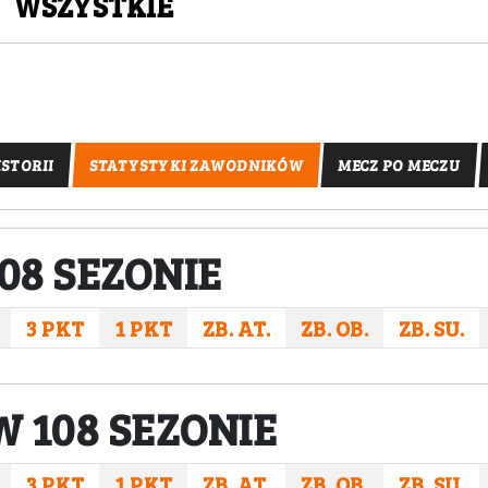
|
WSZYSTKIE
STORII
STATYSTYKI ZAWODNIKÓW
MECZ PO MECZU
08 SEZONIE
3 PKT
1 PKT
ZB. AT.
ZB. OB.
ZB. SU.
 108 SEZONIE
3 PKT
1 PKT
ZB. AT.
ZB. OB.
ZB. SU.