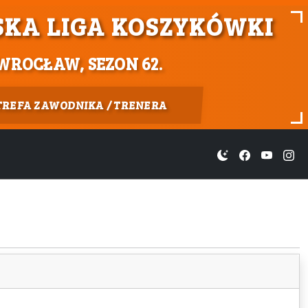
KA LIGA KOSZYKÓWKI
WROCŁAW, SEZON 62.
TREFA ZAWODNIKA / TRENERA