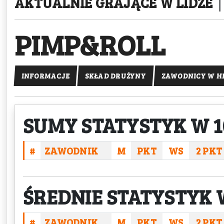
AKTUALNIE GRAJĄCE W LIDZE
PIMP&ROLL
INFORMACJE
SKŁAD DRUŻYNY
ZAWODNICY W HI
SUMY STATYSTYK W 1
#
ZAWODNIK
M
PKT
WS
2 PKT
ŚREDNIE STATYSTYK W
#
ZAWODNIK
M
PKT
WS
2 PKT