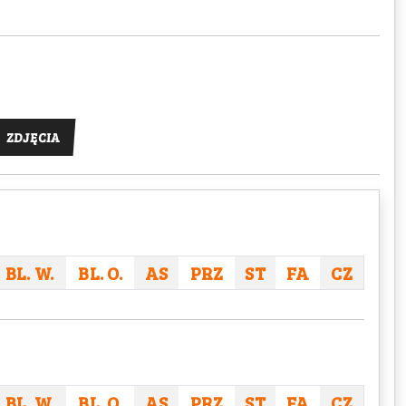
ZDJĘCIA
BL. W.
BL. O.
AS
PRZ
ST
FA
CZ
BL. W.
BL. O.
AS
PRZ
ST
FA
CZ