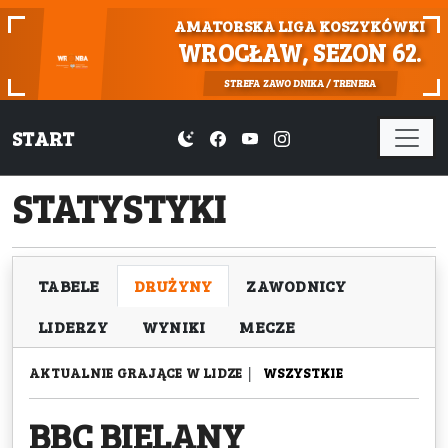
AMATORSKA LIGA KOSZYKÓWKI
WROCŁAW, SEZON 62.
STREFA ZAWODNIKA / TRENERA
START
STATYSTYKI
TABELE
DRUŻYNY
ZAWODNICY
LIDERZY
WYNIKI
MECZE
AKTUALNIE GRAJĄCE W LIDZE
|
WSZYSTKIE
BBC BIELANY