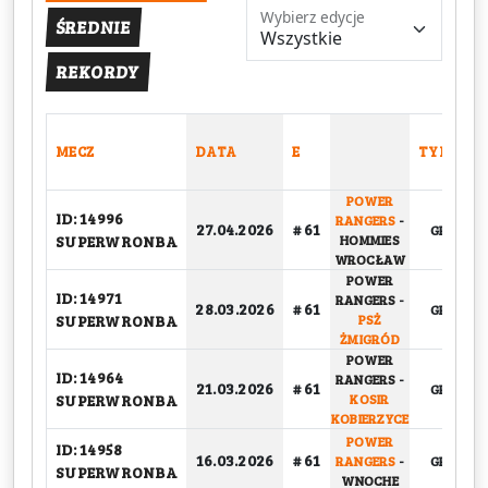
Wybierz edycje
ŚREDNIE
REKORDY
MECZ
DATA
E
TYP
POWER
ID: 14996
RANGERS
-
27.04.2026
# 61
GRUPOW
SUPERWRONBA
HOMMIES
WROCŁAW
POWER
ID: 14971
RANGERS
-
28.03.2026
# 61
GRUPOW
SUPERWRONBA
PSŻ
ŻMIGRÓD
POWER
ID: 14964
RANGERS
-
21.03.2026
# 61
GRUPOW
SUPERWRONBA
KOSIR
KOBIERZYCE
POWER
ID: 14958
16.03.2026
# 61
RANGERS
-
GRUPOW
SUPERWRONBA
WNOCHE