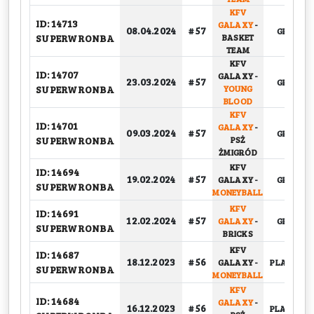
KFV
ID: 14713
GALAXY
-
08.04.2024
# 57
GRUPOW
SUPERWRONBA
BASKET
TEAM
KFV
ID: 14707
GALAXY
-
23.03.2024
# 57
GRUPOW
SUPERWRONBA
YOUNG
BLOOD
KFV
ID: 14701
GALAXY
-
09.03.2024
# 57
GRUPOW
SUPERWRONBA
PSŻ
ŻMIGRÓD
KFV
ID: 14694
19.02.2024
# 57
GALAXY
-
GRUPOW
SUPERWRONBA
MONEYBALL
KFV
ID: 14691
12.02.2024
# 57
GALAXY
-
GRUPOW
SUPERWRONBA
BRICKS
KFV
ID: 14687
18.12.2023
# 56
GALAXY
-
PLAY-OFF, 
SUPERWRONBA
MONEYBALL
KFV
ID: 14684
GALAXY
-
16.12.2023
# 56
PLAY-OFF, 