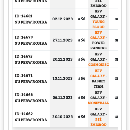
SUPERWRONBA
PSŻ
ŻMIGRÓD
KFV
ID: 14681
GALAXY
-
02.12.2023
# 56
GRUPOW
SUPERWRONBA
YOUNG
BLOOD
KFV
ID: 14679
GALAXY
-
27.11.2023
# 56
GRUPOW
SUPERWRONBA
POWER
RANGERS
KFV
ID: 14675
20.11.2023
# 56
GALAXY
-
GRUPOW
SUPERWRONBA
COSMODISC
KFV
ID: 14671
GALAXY
-
13.11.2023
# 56
GRUPOW
SUPERWRONBA
BASKET
TEAM
KFV
ID: 14666
06.11.2023
# 56
GALAXY
-
GRUPOW
SUPERWRONBA
MONEYBALL
KFV
ID: 14662
GALAXY
-
30.10.2023
# 56
GRUPOW
SUPERWRONBA
PSŻ
ŻMIGRÓD