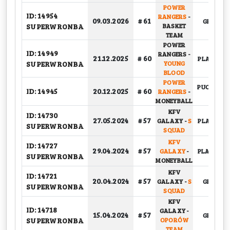
POWER
ID: 14954
RANGERS
-
09.03.2026
# 61
GRUPOW
SUPERWRONBA
BASKET
TEAM
POWER
ID: 14949
RANGERS
-
21.12.2025
# 60
PLAY-OFF, 
SUPERWRONBA
YOUNG
BLOOD
POWER
PUCHARO
ID: 14945
20.12.2025
# 60
RANGERS
-
1/4
MONEYBALL
KFV
ID: 14730
27.05.2024
# 57
GALAXY
-
S
PLAY-OFF, 
SUPERWRONBA
SQUAD
KFV
ID: 14727
29.04.2024
# 57
GALAXY
-
PLAY-OFF, 
SUPERWRONBA
MONEYBALL
KFV
ID: 14721
20.04.2024
# 57
GALAXY
-
S
GRUPOW
SUPERWRONBA
SQUAD
KFV
ID: 14718
GALAXY
-
15.04.2024
# 57
GRUPOW
SUPERWRONBA
OPORÓW
TEAM