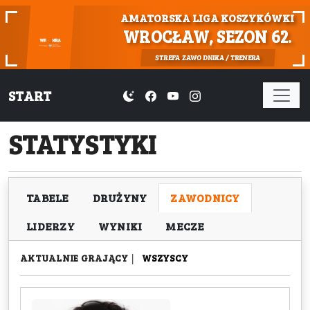
AMATORSKA LIGA KOSZYKÓWKI
WROCŁAW, SEZON 62.
STREFA ZAWODNIKA / TRENERA
START
STATYSTYKI
TABELE
DRUŻYNY
ZAWODNICY
LIDERZY
WYNIKI
MECZE
AKTUALNIE GRAJĄCY
|
WSZYSCY