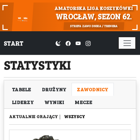
AMATORSKA LIGA KOSZYKÓWKI
WROCŁAW, SEZON 62.
STREFA ZAWODNIKA / TRENERA
START
STATYSTYKI
TABELE
DRUŻYNY
ZAWODNICY
LIDERZY
WYNIKI
MECZE
AKTUALNIE GRAJĄCY
|
WSZYSCY