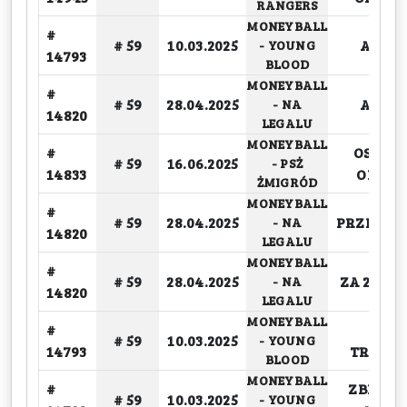
RANGERS
MONEYBALL
#
# 59
10.03.2025
ASYST
-
YOUNG
14793
BLOOD
MONEYBALL
#
# 59
28.04.2025
ASYST
-
NA
14820
LEGALU
MONEYBALL
#
OSOBIS
# 59
16.06.2025
-
PSŻ
14833
ODDA
ŻMIGRÓD
MONEYBALL
#
# 59
28.04.2025
PRZECH
-
NA
14820
LEGALU
MONEYBALL
#
# 59
28.04.2025
ZA 2 OD
-
NA
14820
LEGALU
MONEYBALL
#
ZA 2
# 59
10.03.2025
-
YOUNG
14793
TRAFIO
BLOOD
MONEYBALL
#
ZBIÓRK
# 59
10.03.2025
-
YOUNG