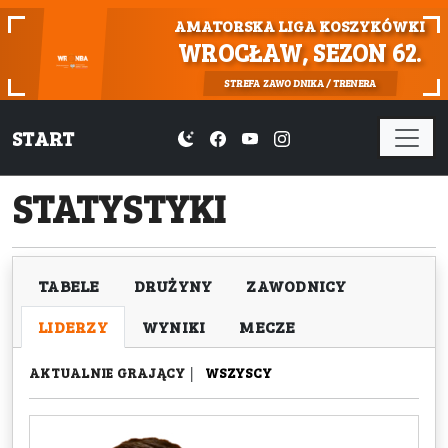
AMATORSKA LIGA KOSZYKÓWKI
WROCŁAW, SEZON 62.
STREFA ZAWODNIKA / TRENERA
START
STATYSTYKI
TABELE
DRUŻYNY
ZAWODNICY
LIDERZY
WYNIKI
MECZE
AKTUALNIE GRAJĄCY
|
WSZYSCY