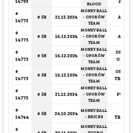
14793
ATAK
BLOOD
MONEYBALL
#
# 58
21.12.2024
ASYST
-
OPORÓW
14775
TEAM
MONEYBALL
#
# 58
16.12.2024
ASYST
-
OPORÓW
14773
TEAM
MONEYBALL
#
OSOBIS
# 58
16.12.2024
-
OPORÓW
14773
ODDA
TEAM
MONEYBALL
#
OSOBIS
# 58
16.12.2024
-
OPORÓW
14773
TRAFIO
TEAM
MONEYBALL
#
# 58
21.12.2024
PUNK
-
OPORÓW
14775
TEAM
#
ZA 2
MONEYBALL
# 58
26.10.2024
14744
-
BRICKS
TRAFIO
MONEYBALL
#
ZA 2
# 58
30.11.2024
-
YOUNG