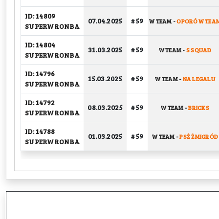
ID: 14809
07.04.2025
# 59
W TEAM
-
OPORÓW TEA
SUPERWRONBA
ID: 14804
31.03.2025
# 59
W TEAM
-
S SQUAD
SUPERWRONBA
ID: 14796
15.03.2025
# 59
W TEAM
-
NA LEGALU
SUPERWRONBA
ID: 14792
08.03.2025
# 59
W TEAM
-
BRICKS
SUPERWRONBA
ID: 14788
01.03.2025
# 59
W TEAM
-
PSŻ ŻMIGRÓD
SUPERWRONBA