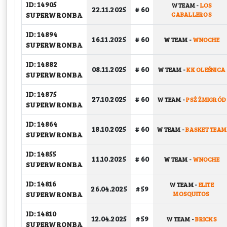
ID: 14905
W TEAM
-
LOS
22.11.2025
# 60
SUPERWRONBA
CABALLEROS
ID: 14894
16.11.2025
# 60
W TEAM
-
WNOCHE
SUPERWRONBA
ID: 14882
08.11.2025
# 60
W TEAM
-
KK OLEŚNICA
SUPERWRONBA
ID: 14875
27.10.2025
# 60
W TEAM
-
PSŻ ŻMIGRÓD
SUPERWRONBA
ID: 14864
18.10.2025
# 60
W TEAM
-
BASKET TEAM
SUPERWRONBA
ID: 14855
11.10.2025
# 60
W TEAM
-
WNOCHE
SUPERWRONBA
ID: 14816
W TEAM
-
ELITE
26.04.2025
# 59
SUPERWRONBA
MOSQUITOS
ID: 14810
12.04.2025
# 59
W TEAM
-
BRICKS
SUPERWRONBA