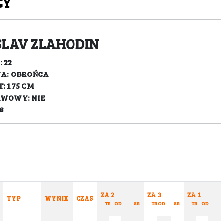
CY
SLAV ZLAHODIN
 22
A: OBROŃCA
: 175 CM
AWOWY: NIE
8
ZA 2
ZA 3
ZA 1
TYP
WYNIK
CZAS
TR
OD
SR
TR
OD
SR
TR
OD