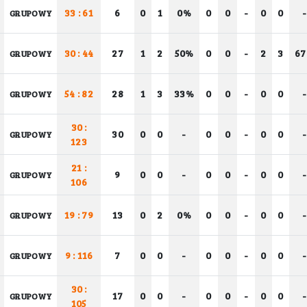
33 : 61
6
0
1
0%
0
0
-
0
0
-
GRUPOWY
30 : 44
27
1
2
50%
0
0
-
2
3
6
GRUPOWY
54 : 82
28
1
3
33%
0
0
-
0
0
-
GRUPOWY
30 :
30
0
0
-
0
0
-
0
0
-
GRUPOWY
123
21 :
9
0
0
-
0
0
-
0
0
-
GRUPOWY
106
19 : 79
13
0
2
0%
0
0
-
0
0
-
GRUPOWY
9 : 116
7
0
0
-
0
0
-
0
0
-
GRUPOWY
30 :
17
0
0
-
0
0
-
0
0
-
GRUPOWY
105