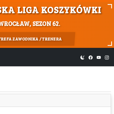
KA LIGA KOSZYKÓWKI
WROCŁAW, SEZON 62.
TREFA ZAWODNIKA / TRENERA