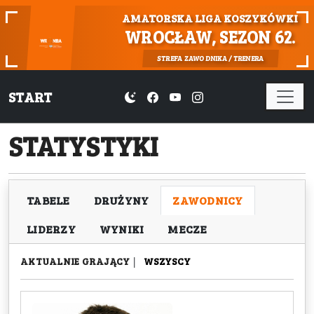
AMATORSKA LIGA KOSZYKÓWKI
WROCŁAW, SEZON 62.
STREFA ZAWODNIKA / TRENERA
START
STATYSTYKI
TABELE
DRUŻYNY
ZAWODNICY
LIDERZY
WYNIKI
MECZE
AKTUALNIE GRAJĄCY
|
WSZYSCY