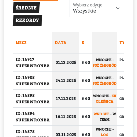
Wybierz edycje
ŚREDNIE
REKORDY
MECZ
DATA
E
TYP
ID: 14917
WNOCHE
-
PLAY-OFF
01.12.2025
# 60
SUPERWRONBA
PSŻ ŻMIGRÓD
1/4
ID: 14908
WNOCHE
-
PLAY-OFF
24.11.2025
# 60
SUPERWRONBA
PSŻ ŻMIGRÓD
1/4
ID: 14898
WNOCHE
-
KK
17.11.2025
# 60
GRUPOW
SUPERWRONBA
OLEŚNICA
ID: 14894
WNOCHE
-
W
16.11.2025
# 60
GRUPOW
SUPERWRONBA
TEAM
WNOCHE
-
ID: 14878
03.11.2025
# 60
LOS
GRUPOW