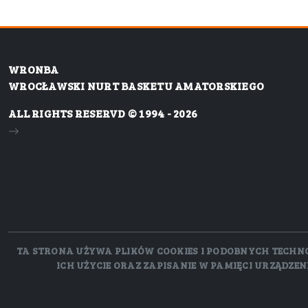
WRONBA
WROCŁAWSKI NURT BASKETU AMATORSKIEGO
ALL RIGHTS RESERVD © 1994 - 2026
TA STRONA UŻYWA PLIKÓW COOKIES I PODOBNYCH TECHNOLO
ICH UŻYCIE ORAZ ZAPISANIE W PAMIĘCI URZĄDZE