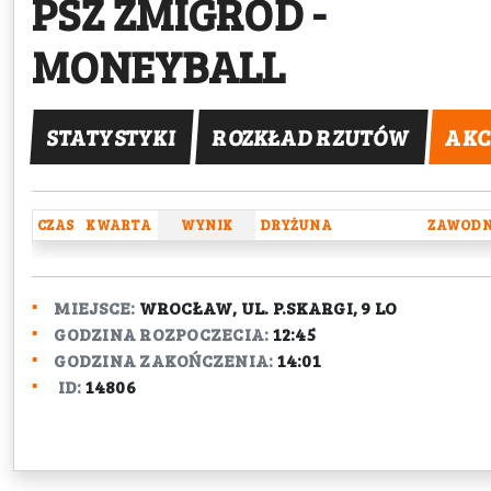
PSŻ ŻMIGRÓD
-
MONEYBALL
STATYSTYKI
ROZKŁAD RZUTÓW
AKC
CZAS
KWARTA
WYNIK
DRYŻUNA
ZAWODN
MIEJSCE:
WROCŁAW, UL. P.SKARGI, 9 LO
GODZINA ROZPOCZECIA:
12:45
GODZINA ZAKOŃCZENIA:
14:01
ID:
14806