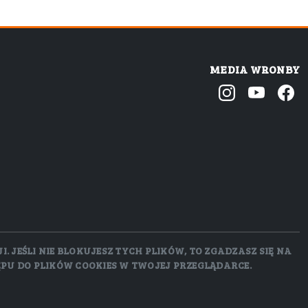
MEDIA WRONBY
 JEŚLI NIE BLOKUJESZ TYCH PLIKÓW, TO ZGADZASZ SIĘ NA
ĘPU DO PLIKÓW COOKIES W TWOJEJ PRZEGLĄDARCE.