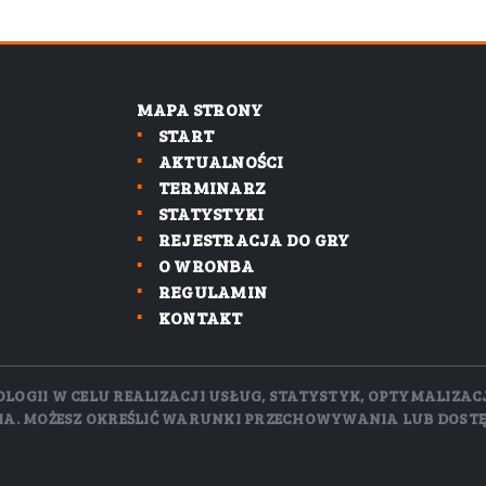
MAPA STRONY
START
AKTUALNOŚCI
TERMINARZ
STATYSTYKI
REJESTRACJA DO GRY
O WRONBA
REGULAMIN
KONTAKT
GII W CELU REALIZACJI USŁUG, STATYSTYK, OPTYMALIZACJI.
NIA. MOŻESZ OKREŚLIĆ WARUNKI PRZECHOWYWANIA LUB DOST