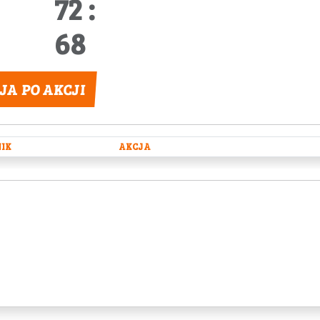
72 :
68
JA PO AKCJI
IK
AKCJA