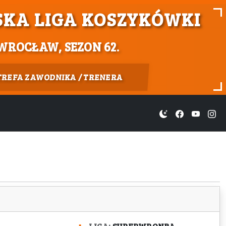
KA LIGA KOSZYKÓWKI
WROCŁAW, SEZON 62.
TREFA ZAWODNIKA / TRENERA
LIGA:
SUPERWRONBA