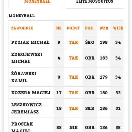
MONEYBALL
ELITE MOSQUITOS
MONEYBALL
ZAWODNIK
NR
PODST
POZ
WZR
WIEK
C
PYZIAK MICHAŁ
9
TAK
ŚRO
198
34
ZDROJEWSKI
4
TAK
OBR
183
34
MICHAŁ
ŻÓRAWSKI
0
TAK
OBR
179
34
KAMIL
KOZERA MACIEJ
17
TAK
OBR
180
33
LESZKOWICZ
18
TAK
SKR
186
31
JEREMIASZ
PROSTAK
88
NIE
OBR
186
38
MACIEJ