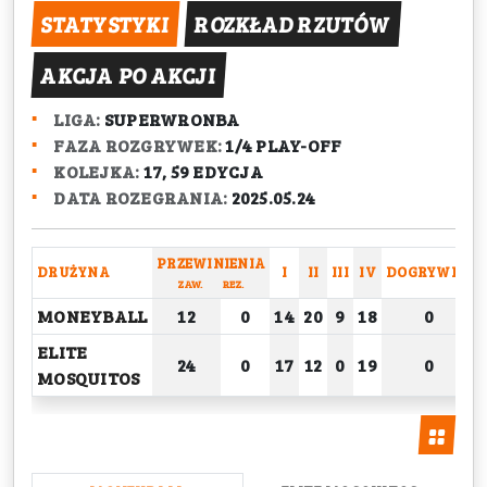
STATYSTYKI
ROZKŁAD RZUTÓW
AKCJA PO AKCJI
LIGA:
SUPERWRONBA
FAZA ROZGRYWEK:
1/4 PLAY-OFF
KOLEJKA:
17, 59 EDYCJA
DATA ROZEGRANIA:
2025.05.24
PRZEWINIENIA
DRUŻYNA
I
II
III
IV
DOGRYWKA
ZAW.
REZ.
MONEYBALL
12
0
14
20
9
18
0
ELITE
24
0
17
12
0
19
0
MOSQUITOS