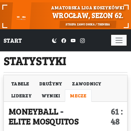
AMATORSKA LIGA KOSZYKÓWKI
WROCŁAW, SEZON 62.
STREFA ZAWODNIKA / TRENERA
START
STATYSTYKI
TABELE
DRUŻYNY
ZAWODNICY
LIDERZY
WYNIKI
MECZE
MONEYBALL
-
61 :
ELITE MOSQUITOS
48