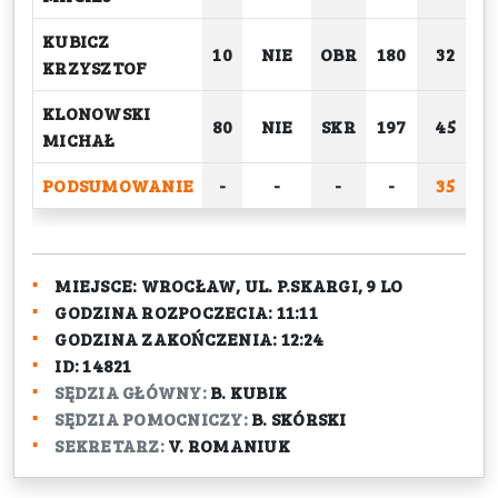
KUBICZ
10
NIE
OBR
180
32
KRZYSZTOF
KLONOWSKI
80
NIE
SKR
197
45
MICHAŁ
PODSUMOWANIE
-
-
-
-
35
2
MIEJSCE:
WROCŁAW, UL. P.SKARGI, 9 LO
GODZINA ROZPOCZECIA:
11:11
GODZINA ZAKOŃCZENIA:
12:24
ID:
14821
SĘDZIA GŁÓWNY:
B. KUBIK
SĘDZIA POMOCNICZY:
B. SKÓRSKI
SEKRETARZ:
V. ROMANIUK