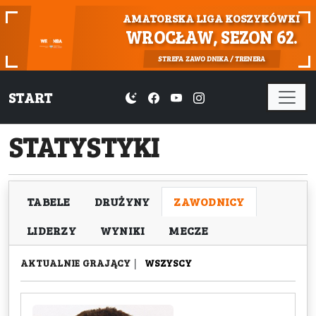
AMATORSKA LIGA KOSZYKÓWKI
WROCŁAW, SEZON 62.
STREFA ZAWODNIKA / TRENERA
START
STATYSTYKI
TABELE
DRUŻYNY
ZAWODNICY
LIDERZY
WYNIKI
MECZE
AKTUALNIE GRAJĄCY
|
WSZYSCY