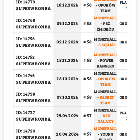
ID: 14773
PLAY-OFF,
16.12.2024
# 58
-
OPORÓW
SUPERWRONBA
1/4
TEAM
MONEYBALL
ID: 14768
09.12.2024
# 58
-
PSŻ
GRUPOWY
SUPERWRONBA
ŻMIGRÓD
ID: 14756
MONEYBALL
02.12.2024
# 58
GRUPOWY
SUPERWRONBA
-
S SQUAD
MONEYBALL
ID: 14752
18.11.2024
# 58
-
POWER
GRUPOWY
SUPERWRONBA
RANGERS
MONEYBALL
ID: 14746
28.10.2024
# 58
-
OPORÓW
GRUPOWY
SUPERWRONBA
TEAM
MONEYBALL
ID: 14738
07.10.2024
# 58
-
BASKET
GRUPOWY
SUPERWRONBA
TEAM
MONEYBALL
ID: 14727
PLAY-OFF,
29.04.2024
# 57
-
KFV
SUPERWRONBA
1/4
GALAXY
MONEYBALL
ID: 14720
20.04.2024
# 57
-
YOUNG
GRUPOWY
SUPERWRONBA
BLOOD