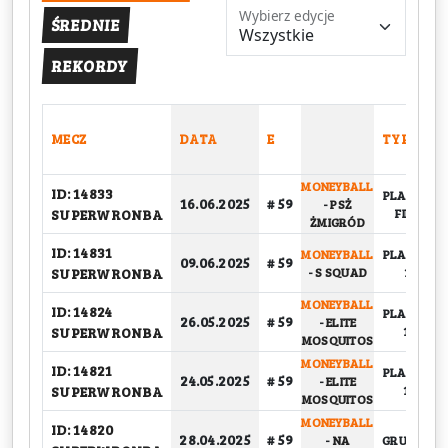
Wybierz edycje
ŚREDNIE
REKORDY
MECZ
DATA
E
TYP
MONEYBALL
ID: 14833
PLAY-OFF,
16.06.2025
# 59
-
PSŻ
SUPERWRONBA
FINAŁ
ŻMIGRÓD
ID: 14831
MONEYBALL
PLAY-OFF,
09.06.2025
# 59
SUPERWRONBA
-
S SQUAD
1/2
MONEYBALL
ID: 14824
PLAY-OFF,
26.05.2025
# 59
-
ELITE
SUPERWRONBA
1/4
MOSQUITOS
MONEYBALL
ID: 14821
PLAY-OFF,
24.05.2025
# 59
-
ELITE
SUPERWRONBA
1/4
MOSQUITOS
MONEYBALL
ID: 14820
28.04.2025
# 59
-
NA
GRUPOWY