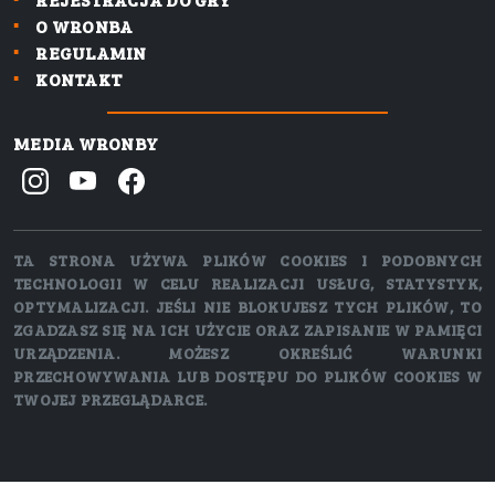
O WRONBA
REGULAMIN
KONTAKT
MEDIA WRONBY
TA STRONA UŻYWA PLIKÓW COOKIES I PODOBNYCH
TECHNOLOGII W CELU REALIZACJI USŁUG, STATYSTYK,
OPTYMALIZACJI. JEŚLI NIE BLOKUJESZ TYCH PLIKÓW, TO
ZGADZASZ SIĘ NA ICH UŻYCIE ORAZ ZAPISANIE W PAMIĘCI
URZĄDZENIA. MOŻESZ OKREŚLIĆ WARUNKI
PRZECHOWYWANIA LUB DOSTĘPU DO PLIKÓW COOKIES W
TWOJEJ PRZEGLĄDARCE.