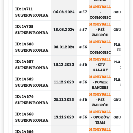
MONEYBALL
ID: 14711
06.04.2024
# 57
-
GRUPOWY
SUPERWRONBA
COSMODISC
MONEYBALL
ID: 14708
18.03.2024
# 57
-
PSŻ
GRUPOWY
SUPERWRONBA
ŻMIGRÓD
MONEYBALL
ID: 14688
PLAY-OFF,
08.01.2024
# 56
-
SUPERWRONBA
FINAŁ
COSMODISC
MONEYBALL
ID: 14687
PLAY-OFF,
18.12.2023
# 56
-
KFV
SUPERWRONBA
1/2
GALAXY
MONEYBALL
ID: 14683
PLAY-OFF,
11.12.2023
# 56
-
POWER
SUPERWRONBA
1/4
RANGERS
MONEYBALL
ID: 14676
25.11.2023
# 56
-
PSŻ
GRUPOWY
SUPERWRONBA
ŻMIGRÓD
MONEYBALL
ID: 14668
13.11.2023
# 56
-
OPORÓW
GRUPOWY
SUPERWRONBA
TEAM
MONEYBALL
ID: 14666