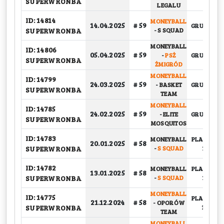
SUPERWRONBA
LEGALU
ID: 14814
MONEYBALL
14.04.2025
# 59
GRUPOWY
SUPERWRONBA
-
S SQUAD
MONEYBALL
ID: 14806
05.04.2025
# 59
-
PSŻ
GRUPOWY
SUPERWRONBA
ŻMIGRÓD
MONEYBALL
ID: 14799
24.03.2025
# 59
-
BASKET
GRUPOWY
SUPERWRONBA
TEAM
MONEYBALL
ID: 14785
24.02.2025
# 59
-
ELITE
GRUPOWY
SUPERWRONBA
MOSQUITOS
ID: 14783
MONEYBALL
PLAY-OFF,
20.01.2025
# 58
SUPERWRONBA
-
S SQUAD
1/2
ID: 14782
MONEYBALL
PLAY-OFF,
13.01.2025
# 58
SUPERWRONBA
-
S SQUAD
1/2
MONEYBALL
ID: 14775
PLAY-OFF,
21.12.2024
# 58
-
OPORÓW
SUPERWRONBA
1/4
TEAM
MONEYBALL