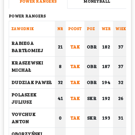
POWER RANGERS
MONEYBALL
POWER RANGERS
ZAWODNIK
NR
PODST
POZ
WZR
WIEK
C
RABIEGA
21
TAK
OBR
182
37
BARTŁOMIEJ
KRASZEWSKI
8
TAK
OBR
187
37
MICHAŁ
DUDZIAK PAWEŁ
32
TAK
OBR
194
32
POLASZEK
41
TAK
SKR
192
26
JULIUSZ
VOVCHUK
0
TAK
SKR
193
31
ANTON
OBORZYŃSKI