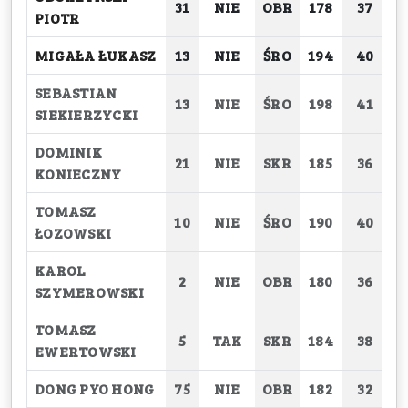
31
NIE
OBR
178
37
PIOTR
MIGAŁA ŁUKASZ
13
NIE
ŚRO
194
40
SEBASTIAN
13
NIE
ŚRO
198
41
SIEKIERZYCKI
DOMINIK
21
NIE
SKR
185
36
KONIECZNY
TOMASZ
10
NIE
ŚRO
190
40
ŁOZOWSKI
KAROL
2
NIE
OBR
180
36
SZYMEROWSKI
TOMASZ
5
TAK
SKR
184
38
EWERTOWSKI
DONG PYO HONG
75
NIE
OBR
182
32