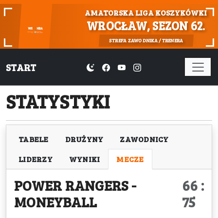
AMATORSKA LIGA KOSZYKÓWKI
WROCŁAW, SEZON 62.
STREFA ZAWODNIKA / TRENERA
START
STATYSTYKI
TABELE
DRUŻYNY
ZAWODNICY
LIDERZY
WYNIKI
MECZE
POWER RANGERS
-
66 :
MONEYBALL
75