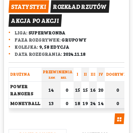
STATYSTYKI
ROZKŁAD RZUTÓW
AKCJA PO AKCJI
LIGA:
SUPERWRONBA
FAZA ROZGRYWEK:
GRUPOWY
KOLEJKA:
9, 58 EDYCJA
DATA ROZEGRANIA:
2024.11.18
PRZEWINIENIA
DRUŻYNA
I
II
III
IV
DOGRYWKA
ZAW.
REZ.
POWER
14
0
15
15
16
20
0
RANGERS
MONEYBALL
13
0
18
19
24
14
0