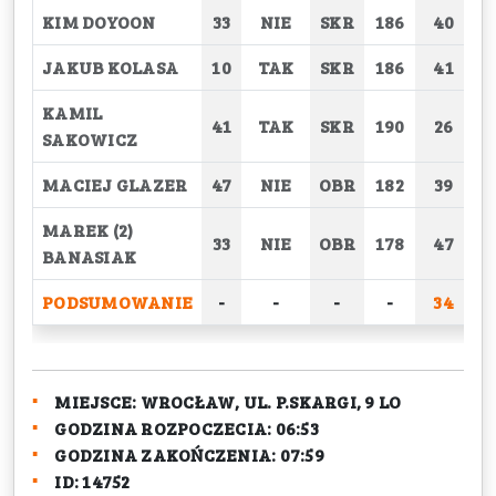
KIM DOYOON
33
NIE
SKR
186
40
JAKUB KOLASA
10
TAK
SKR
186
41
KAMIL
41
TAK
SKR
190
26
SAKOWICZ
MACIEJ GLAZER
47
NIE
OBR
182
39
MAREK (2)
33
NIE
OBR
178
47
BANASIAK
PODSUMOWANIE
-
-
-
-
34
2
MIEJSCE:
WROCŁAW, UL. P.SKARGI, 9 LO
GODZINA ROZPOCZECIA:
06:53
GODZINA ZAKOŃCZENIA:
07:59
ID:
14752