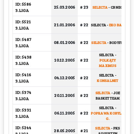
ID: 5586
25.03.2006
# 23
SELECTA
-
CB NEO
G
3.LIGA
ID: 5521
BA
21.01.2006
# 22
SELECTA
-
EKO BAU
3.LIGA
ID: 5487
08.01.2006
# 22
SELECTA
-
BODYFIT
G
3.LIGA
SELECTA
-
ID: 5438
10.12.2005
# 22
POLKĄTY
G
3.LIGA
MAXIMUS
ID: 5416
SELECTA
-
04.12.2005
# 22
G
3.LIGA
KONSALNET
ID: 5374
SELECTA
-
JOE
20.11.2005
# 22
G
3.LIGA
BASKET TEAM
SELECTA
-
ID: 5331
06.11.2005
# 22
POPRAWA KOBYLA
G
3.LIGA
G.
ID: 5244
SELECTA
-
PKS
28.05.2005
# 21
G
3.LIGA
AUGUSTYN