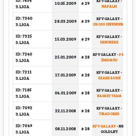
ID: 7454
KFV GALAXY
-
10.05.2009
# 29
G
3.LIGA
NAPALM
ID: 7360
KFV GALAXY
-
28.03.2009
# 29
G
3.LIGA
CROSS DEFENDERS
ID: 7325
KFV GALAXY
-
15.03.2009
# 29
G
3.LIGA
DEBUKERZ
ID: 7240
KFV GALAXY
-
PSŻ
25.01.2009
# 28
G
3.LIGA
ŻMIGRÓD
ID: 7211
KFV GALAXY
-
17.01.2009
# 28
G
3.LIGA
SZARE ŁOSIE
ID: 7185
KFV GALAXY
-
04.01.2009
# 28
G
3.LIGA
BASKET TEAM
ID: 7092
KFV GALAXY
-
22.11.2008
# 28
G
3.LIGA
TIRADORES
ID: 7049
KFV GALAXY
-
NBK
08.11.2008
# 28
G
3.LIGA
GOLDLIFT