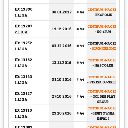
ID: 13330
CENTRUM-NACZEP
08.01.2017
# 44
G
1.LIGA
-
EKOPOLIN
ID: 13287
CENTRUM-NACZEP
PU
13.12.2016
# 44
2.LIGA
-
NG 4FUN
ID: 13252
CENTRUM-NACZEP
03.12.2016
# 44
G
1.LIGA
-
MUCHOBRONX
ID: 13182
CENTRUM-NACZEP
13.11.2016
# 44
G
1.LIGA
-
HASCO LEK
ID: 13143
CENTRUM-NACZEP
PU
31.10.2016
# 44
1.LIGA
-
STREFA DJ-SKLEP
CENTRUM-NACZEP
ID: 13127
29.10.2016
# 44
-
GOLDEN PLAY
G
1.LIGA
GROUP
CENTRUM-NACZEP
ID: 13110
23.10.2016
# 44
-
HURTOWNIA
G
1.LIGA
IMPALI
ID: 13082
CENTRUM-NACZEP