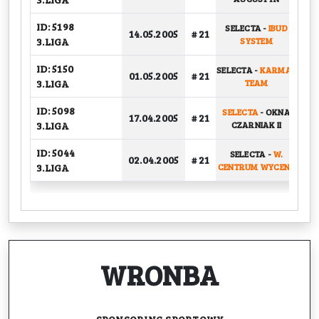
ID: 5198
SELECTA
-
IBUD
14.05.2005
# 21
G
3.LIGA
SYSTEM
ID: 5150
SELECTA
-
KARMAT
01.05.2005
# 21
G
3.LIGA
TEAM
ID: 5098
SELECTA
-
OKNA
17.04.2005
# 21
G
3.LIGA
CZARNIAK II
ID: 5044
SELECTA
-
W.
02.04.2005
# 21
G
3.LIGA
CENTRUM WYCENY
WRONBA