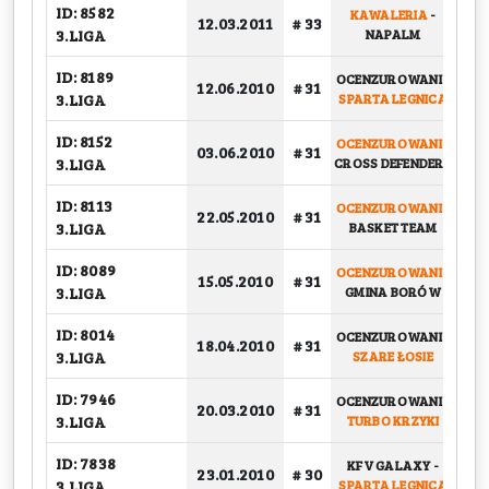
ID: 8582
KAWALERIA
-
12.03.2011
# 33
G
3.LIGA
NAPALM
ID: 8189
OCENZUROWANI
-
BA
12.06.2010
# 31
3.LIGA
SPARTA LEGNICA
ID: 8152
OCENZUROWANI
-
03.06.2010
# 31
G
3.LIGA
CROSS DEFENDERS
ID: 8113
OCENZUROWANI
-
22.05.2010
# 31
G
3.LIGA
BASKET TEAM
ID: 8089
OCENZUROWANI
-
15.05.2010
# 31
G
3.LIGA
GMINA BORÓW
ID: 8014
OCENZUROWANI
-
18.04.2010
# 31
G
3.LIGA
SZARE ŁOSIE
ID: 7946
OCENZUROWANI
-
20.03.2010
# 31
G
3.LIGA
TURBO KRZYKI
ID: 7838
KFV GALAXY
-
23.01.2010
# 30
G
3.LIGA
SPARTA LEGNICA