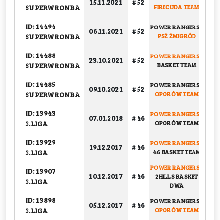
15.11.2021
# 52
G
SUPERWRONBA
FIRECUDA TEAM
ID: 14494
POWER RANGERS
-
06.11.2021
# 52
G
SUPERWRONBA
PSŻ ŻMIGRÓD
ID: 14488
POWER RANGERS
-
23.10.2021
# 52
G
SUPERWRONBA
BASKET TEAM
ID: 14485
POWER RANGERS
-
09.10.2021
# 52
G
SUPERWRONBA
OPORÓW TEAM
ID: 13943
POWER RANGERS
-
BA
07.01.2018
# 46
3.LIGA
OPORÓW TEAM
ID: 13929
POWER RANGERS
-
BA
19.12.2017
# 46
3.LIGA
46 BASKET TEAM
POWER RANGERS
-
ID: 13907
10.12.2017
# 46
2HILLS BASKET
G
3.LIGA
DWA
ID: 13898
POWER RANGERS
-
PU
05.12.2017
# 46
3.LIGA
OPORÓW TEAM