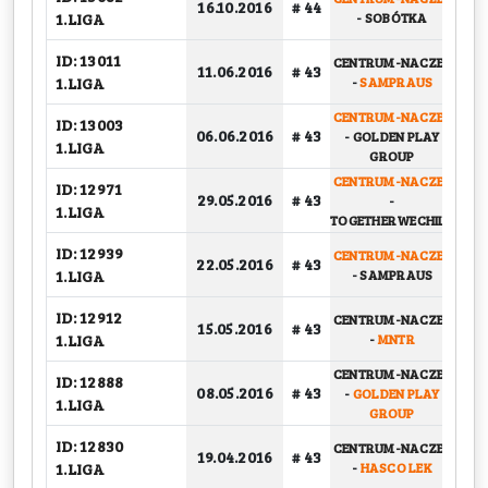
16.10.2016
# 44
G
1.LIGA
-
SOBÓTKA
ID: 13011
CENTRUM-NACZEP
BA
11.06.2016
# 43
1.LIGA
-
SAMPRAUS
CENTRUM-NACZEP
ID: 13003
BA
06.06.2016
# 43
-
GOLDEN PLAY
1.LIGA
GROUP
CENTRUM-NACZEP
ID: 12971
29.05.2016
# 43
-
G
1.LIGA
TOGETHERWECHILL
ID: 12939
CENTRUM-NACZEP
22.05.2016
# 43
G
1.LIGA
-
SAMPRAUS
ID: 12912
CENTRUM-NACZEP
15.05.2016
# 43
G
1.LIGA
-
MNTR
CENTRUM-NACZEP
ID: 12888
08.05.2016
# 43
-
GOLDEN PLAY
G
1.LIGA
GROUP
ID: 12830
CENTRUM-NACZEP
19.04.2016
# 43
G
1.LIGA
-
HASCO LEK