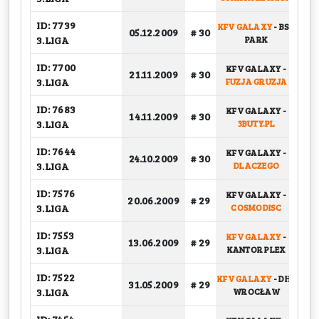
ID: 7739
KFV GALAXY
-
BSK
05.12.2009
# 30
G
3.LIGA
PARK
ID: 7700
KFV GALAXY
-
21.11.2009
# 30
G
3.LIGA
FUZJA GRUZJA
ID: 7683
KFV GALAXY
-
14.11.2009
# 30
G
3.LIGA
3BUTY.PL
ID: 7644
KFV GALAXY
-
24.10.2009
# 30
G
3.LIGA
DLACZEGO
ID: 7576
KFV GALAXY
-
BA
20.06.2009
# 29
3.LIGA
COSMODISC
ID: 7553
KFV GALAXY
-
BA
13.06.2009
# 29
3.LIGA
KANTOR PLEX
ID: 7522
KFV GALAXY
-
DHL
31.05.2009
# 29
G
3.LIGA
WROCŁAW