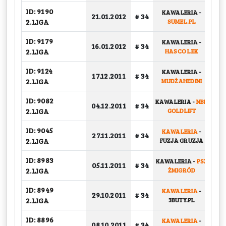
ID: 9190
KAWALERIA
-
BA
21.01.2012
# 34
2.LIGA
SUMEL.PL
ID: 9179
KAWALERIA
-
16.01.2012
# 34
G
2.LIGA
HASCO LEK
ID: 9124
KAWALERIA
-
17.12.2011
# 34
G
2.LIGA
MUDŻAHEDINI
ID: 9082
KAWALERIA
-
NBK
04.12.2011
# 34
G
2.LIGA
GOLDLIFT
ID: 9045
KAWALERIA
-
27.11.2011
# 34
G
2.LIGA
FUZJA GRUZJA
ID: 8983
KAWALERIA
-
PSŻ
05.11.2011
# 34
G
2.LIGA
ŻMIGRÓD
ID: 8949
KAWALERIA
-
29.10.2011
# 34
G
2.LIGA
3BUTY.PL
ID: 8896
KAWALERIA
-
08.10.2011
# 34
G