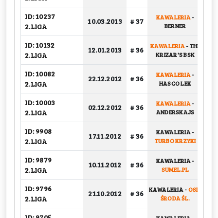
ID: 10237
KAWALERIA
-
10.03.2013
# 37
G
2.LIGA
BERNER
ID: 10132
KAWALERIA
-
THE
12.01.2013
# 36
G
2.LIGA
KRIZAR'S BSK
ID: 10082
KAWALERIA
-
22.12.2012
# 36
G
2.LIGA
HASCO LEK
ID: 10003
KAWALERIA
-
02.12.2012
# 36
G
2.LIGA
ANDERSKAJS
ID: 9908
KAWALERIA
-
17.11.2012
# 36
G
2.LIGA
TURBO KRZYKI
ID: 9879
KAWALERIA
-
10.11.2012
# 36
G
2.LIGA
SUMEL.PL
ID: 9796
KAWALERIA
-
OSIR
21.10.2012
# 36
G
2.LIGA
ŚRODA ŚL.
ID: 9705