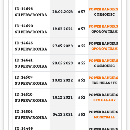
ID: 14696
POWER RANGERS
-
26.02.2024
# 57
G
SUPERWRONBA
COSMODISC
ID: 14690
POWER RANGERS
-
19.02.2024
# 57
G
SUPERWRONBA
OPORÓW TEAM
ID: 14646
POWER RANGERS
-
27.05.2023
# 55
PLA
SUPERWRONBA
OPORÓW TEAM
ID: 14641
POWER RANGERS
-
20.05.2023
# 55
G
SUPERWRONBA
COSMODISC
ID: 14509
POWER RANGERS
-
10.01.2022
# 52
G
SUPERWRONBA
TAR HELLS 3TK
ID: 14510
POWER RANGERS
-
18.12.2021
# 52
G
SUPERWRONBA
KFV GALAXY
ID: 14504
POWER RANGERS
-
04.12.2021
# 52
G
SUPERWRONBA
MONEYBALL
ID: 14499
POWER RANGERS
-