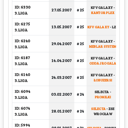
ID: 6330
KFV GALAXY
-
27.05.2007
# 25
G
3.LIGA
KANTOR PLEX
ID: 6275
13.05.2007
# 25
KFV GALAXY
-
LZN
G
3.LIGA
ID: 6240
KFV GALAXY
-
29.04.2007
# 25
G
3.LIGA
MEBLAR SYSTEM
ID: 6187
KFV GALAXY
-
14.04.2007
# 25
G
3.LIGA
ODDAJ ROGALA
ID: 6140
KFV GALAXY
-
24.03.2007
# 25
G
3.LIGA
ŁOBUZERSI
ID: 6094
SELECTA
-
BA
03.02.2007
# 24
3.LIGA
PROMILKI
ID: 6074
SELECTA
-
ZSE
BA
28.01.2007
# 24
3.LIGA
WROCŁAW
ID: 5994
09.01.2007
# 24