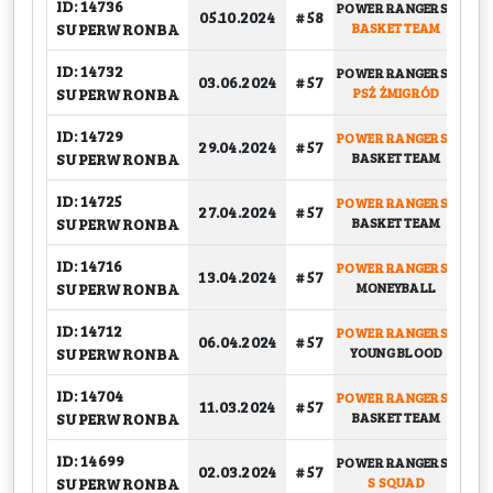
ID: 14736
POWER RANGERS
-
05.10.2024
# 58
G
SUPERWRONBA
BASKET TEAM
ID: 14732
POWER RANGERS
-
03.06.2024
# 57
PLA
SUPERWRONBA
PSŻ ŻMIGRÓD
ID: 14729
POWER RANGERS
-
29.04.2024
# 57
PLA
SUPERWRONBA
BASKET TEAM
ID: 14725
POWER RANGERS
-
27.04.2024
# 57
PLA
SUPERWRONBA
BASKET TEAM
ID: 14716
POWER RANGERS
-
13.04.2024
# 57
G
SUPERWRONBA
MONEYBALL
ID: 14712
POWER RANGERS
-
06.04.2024
# 57
G
SUPERWRONBA
YOUNG BLOOD
ID: 14704
POWER RANGERS
-
11.03.2024
# 57
G
SUPERWRONBA
BASKET TEAM
ID: 14699
POWER RANGERS
-
02.03.2024
# 57
G
SUPERWRONBA
S SQUAD