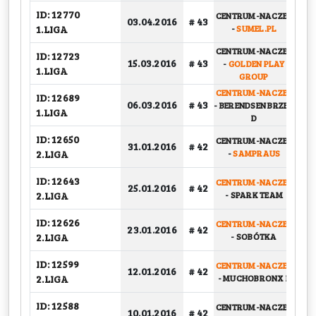
ID: 12770
CENTRUM-NACZEP
03.04.2016
# 43
G
1.LIGA
-
SUMEL.PL
CENTRUM-NACZEP
ID: 12723
PU
15.03.2016
# 43
-
GOLDEN PLAY
1.LIGA
GROUP
CENTRUM-NACZEP
ID: 12689
06.03.2016
# 43
-
BERENDSEN BRZEG
G
1.LIGA
D
ID: 12650
CENTRUM-NACZEP
BA
31.01.2016
# 42
2.LIGA
-
SAMPRAUS
ID: 12643
CENTRUM-NACZEP
BA
25.01.2016
# 42
2.LIGA
-
SPARK TEAM
ID: 12626
CENTRUM-NACZEP
BA
23.01.2016
# 42
2.LIGA
-
SOBÓTKA
ID: 12599
CENTRUM-NACZEP
12.01.2016
# 42
G
2.LIGA
-
MUCHOBRONX II
ID: 12588
CENTRUM-NACZEP
PU
10.01.2016
# 42