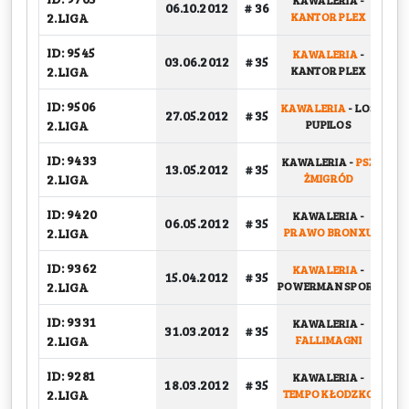
KAWALERIA
-
06.10.2012
# 36
G
2.LIGA
KANTOR PLEX
ID: 9545
KAWALERIA
-
03.06.2012
# 35
G
2.LIGA
KANTOR PLEX
ID: 9506
KAWALERIA
-
LOS
27.05.2012
# 35
G
2.LIGA
PUPILOS
ID: 9433
KAWALERIA
-
PSŻ
13.05.2012
# 35
G
2.LIGA
ŻMIGRÓD
ID: 9420
KAWALERIA
-
06.05.2012
# 35
G
2.LIGA
PRAWO BRONXU
ID: 9362
KAWALERIA
-
15.04.2012
# 35
G
2.LIGA
POWERMAN SPORT
ID: 9331
KAWALERIA
-
31.03.2012
# 35
G
2.LIGA
FALLIMAGNI
ID: 9281
KAWALERIA
-
18.03.2012
# 35
G
2.LIGA
TEMPO KŁODZKO