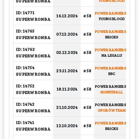
SUPERWRONBA
YOUNG BLOOD
ID: 14771
POWER RANGERS
-
16.12.2024
# 58
PLA
SUPERWRONBA
YOUNG BLOOD
ID: 14765
POWER RANGERS
-
07.12.2024
# 58
G
SUPERWRONBA
BRICKS
ID: 14762
POWER RANGERS
-
02.12.2024
# 58
G
SUPERWRONBA
NA LEGALU
ID: 14754
POWER RANGERS
-
23.11.2024
# 58
G
SUPERWRONBA
BBC
ID: 14752
POWER RANGERS
-
18.11.2024
# 58
G
SUPERWRONBA
MONEYBALL
ID: 14742
POWER RANGERS
-
21.10.2024
# 58
G
SUPERWRONBA
OPORÓW TEAM
ID: 14741
POWER RANGERS
-
12.10.2024
# 58
G
SUPERWRONBA
BRICKS