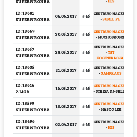
SUPERWRONBA
-
HES
ID: 13681
CENTRUM-NACZEP
04.06.2017
# 45
G
SUPERWRONBA
-
SUMEL.PL
ID: 13669
CENTRUM-NACZEP
PU
30.05.2017
# 45
SUPERWRONBA
-
MUCHOBRONX
CENTRUM-NACZEP
ID: 13657
28.05.2017
# 45
-
TST
G
SUPERWRONBA
KOGENERACJA
ID: 13635
CENTRUM-NACZEP
21.05.2017
# 45
G
SUPERWRONBA
-
SAMPRAUS
ID: 13616
CENTRUM-NACZEP
PU
16.05.2017
# 45
2.LIGA
-
STREFA DJ-SKLEP
ID: 13599
CENTRUM-NACZEP
13.05.2017
# 45
G
SUPERWRONBA
-
HASCO LEK
ID: 13496
CENTRUM-NACZEP
02.04.2017
# 45
G
SUPERWRONBA
-
HES