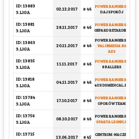
ID: 13883
POWER RANGERS
-
02.12.2017
# 46
G
3.LIGA
DAJ SPOKÓJ
ID: 13881
POWER RANGERS
-
PU
28.11.2017
# 46
3.LIGA
GEPARD RETARDIEU
POWER RANGERS
-
ID: 13863
20.11.2017
# 46
VALUEMEDIA KS
G
3.LIGA
AZS
ID: 13835
POWER RANGERS
-
11.11.2017
# 46
G
3.LIGA
8 BALLERS
ID: 13818
POWER RANGERS
-
04.11.2017
# 46
G
3.LIGA
4US DSMEDICAL.PL
ID: 13784
POWER RANGERS
-
17.10.2017
# 46
G
3.LIGA
OPORÓW TEAM
ID: 13756
POWER RANGERS
-
08.10.2017
# 46
G
3.LIGA
SPARTA LEGNICA
ID: 13715
CENTRUM-NACZEP
PU
13.06.2017
# 45