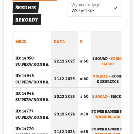
Wybierz edycje
ŚREDNIE
REKORDY
MECZ
DATA
E
TY
ID: 14950
S SQUAD
-
YOUNG
PU
22.12.2025
# 60
SUPERWRONBA
BLOOD
ID: 14948
S SQUAD
-
KOSIR
PU
21.12.2025
# 60
SUPERWRONBA
KOBIERZYCE
ID: 14944
20.12.2025
# 60
S SQUAD
-
BRICKS
PLA
SUPERWRONBA
ID: 14777
POWER RANGERS
-
23.12.2024
# 58
PLA
SUPERWRONBA
YOUNG BLOOD
ID: 14770
POWER RANGERS
-
21.12.2024
# 58
PLA