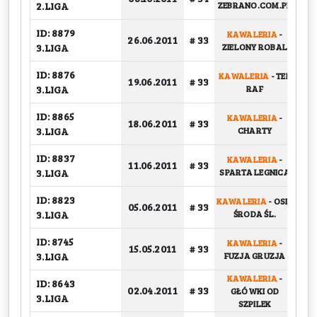
2.LIGA
ZEBRANO.COM.PL
ID: 8879
KAWALERIA
-
BA
26.06.2011
# 33
3.LIGA
ZIELONY ROBAL
ID: 8876
KAWALERIA
-
TEL
BA
19.06.2011
# 33
3.LIGA
RAF
ID: 8865
KAWALERIA
-
BA
18.06.2011
# 33
3.LIGA
CHARTY
ID: 8837
KAWALERIA
-
BA
11.06.2011
# 33
3.LIGA
SPARTA LEGNICA
ID: 8823
KAWALERIA
-
OSIR
05.06.2011
# 33
G
3.LIGA
ŚRODA ŚL.
ID: 8745
KAWALERIA
-
15.05.2011
# 33
G
3.LIGA
FUZJA GRUZJA
KAWALERIA
-
ID: 8643
02.04.2011
# 33
GŁÓWKI OD
G
3.LIGA
SZPILEK