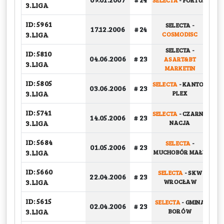
SELECTA
-
FORTUM
G
3.LIGA
ID: 5961
SELECTA
-
17.12.2006
# 24
G
3.LIGA
COSMODISC
SELECTA
-
ID: 5810
BA
04.06.2006
# 23
ASART&BT
3.LIGA
MARKETIN
ID: 5805
SELECTA
-
KANTOR
BA
03.06.2006
# 23
3.LIGA
PLEX
ID: 5741
SELECTA
-
CZARNA
14.05.2006
# 23
G
3.LIGA
NACJA
ID: 5684
SELECTA
-
01.05.2006
# 23
G
3.LIGA
MUCHOBÓR MAŁY
ID: 5660
SELECTA
-
SKW
22.04.2006
# 23
G
3.LIGA
WROCŁAW
ID: 5615
SELECTA
-
GMINA
02.04.2006
# 23
G
3.LIGA
BORÓW