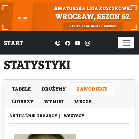
AMATORSKA LIGA KOSZYKÓWKI
WROCŁAW, SEZON 62.
STREFA ZAWODNIKA / TRENERA
START
STATYSTYKI
TABELE
DRUŻYNY
ZAWODNICY
LIDERZY
WYNIKI
MECZE
AKTUALNIE GRAJĄCY
|
WSZYSCY