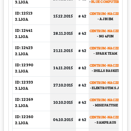
3.LIGA
-
BLUE COMPUTERS
ID: 12513
CENTRUM-NACZEP
PU
15.12.2015
# 42
2.LIGA
-
AJ BI EM
ID: 12441
CENTRUM-NACZEP
28.11.2015
# 42
G
2.LIGA
-
NG 4FUN
ID: 12423
CENTRUM-NACZEP
21.11.2015
# 42
G
2.LIGA
-
SPARK TEAM
ID: 12390
CENTRUM-NACZEP
14.11.2015
# 42
G
2.LIGA
-
2HILLS BASKET
ID: 12333
CENTRUM-NACZEP
PU
27.10.2015
# 42
3.LIGA
-
ELEKTROTIM S.A.
ID: 12269
CENTRUM-NACZEP
10.10.2015
# 42
G
2.LIGA
-
MISIE PATYSIE
ID: 12260
CENTRUM-NACZEP
04.10.2015
# 42
G
2.LIGA
-
SAMPRAUS