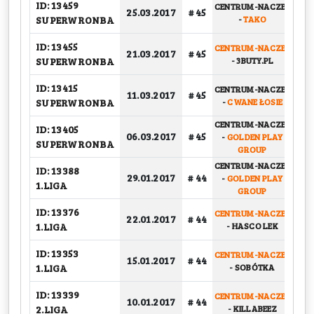
ID: 13459
CENTRUM-NACZEP
25.03.2017
# 45
G
SUPERWRONBA
-
TAKO
ID: 13455
CENTRUM-NACZEP
PU
21.03.2017
# 45
SUPERWRONBA
-
3BUTY.PL
ID: 13415
CENTRUM-NACZEP
11.03.2017
# 45
G
SUPERWRONBA
-
CWANE ŁOSIE
CENTRUM-NACZEP
ID: 13405
06.03.2017
# 45
-
GOLDEN PLAY
G
SUPERWRONBA
GROUP
CENTRUM-NACZEP
ID: 13388
BA
29.01.2017
# 44
-
GOLDEN PLAY
1.LIGA
GROUP
ID: 13376
CENTRUM-NACZEP
BA
22.01.2017
# 44
1.LIGA
-
HASCO LEK
ID: 13353
CENTRUM-NACZEP
BA
15.01.2017
# 44
1.LIGA
-
SOBÓTKA
ID: 13339
CENTRUM-NACZEP
PU
10.01.2017
# 44
2.LIGA
-
KILLABEEZ