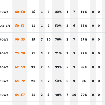
60 : 50
35
1
3
33%
1
7
14%
0
0
POWY
50 : 53
41
1
2
50%
2
6
33%
0
0
OFF, 1/4
90 : 33
35
7
10
70%
2
7
29%
0
0
POWY
73 : 70
41
5
7
71%
2
9
22%
0
0
POWY
62 : 53
33
2
6
33%
5
9
56%
0
0
POWY
64 : 72
26
1
2
50%
0
3
0%
0
0
POWY
64 : 57
31
2
5
40%
7
10
70%
0
0
POWY