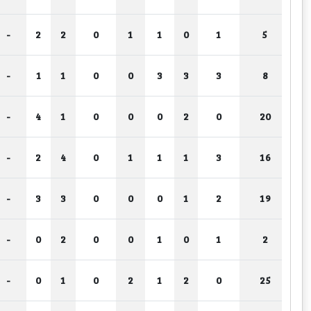
-
2
2
0
1
1
0
1
5
-
1
1
0
0
3
3
3
8
-
4
1
0
0
0
2
0
20
-
2
4
0
1
1
1
3
16
-
3
3
0
0
0
1
2
19
-
0
2
0
0
1
0
1
2
-
0
1
0
2
1
2
0
25