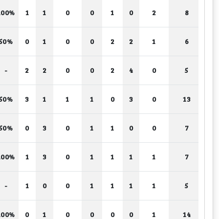
100%
1
1
0
0
1
0
2
8
50%
0
1
0
0
2
2
1
6
-
2
2
0
0
2
4
0
5
50%
3
1
1
1
0
3
0
13
50%
0
3
0
1
1
0
0
7
100%
1
3
0
1
1
1
1
7
-
1
0
0
1
1
1
1
5
100%
0
1
0
0
0
0
1
14