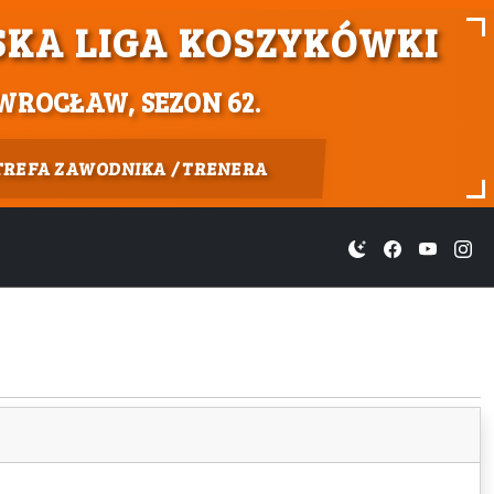
KA LIGA KOSZYKÓWKI
WROCŁAW, SEZON 62.
TREFA ZAWODNIKA / TRENERA