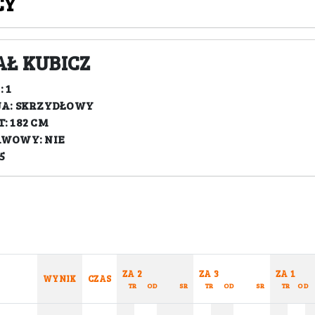
CY
Ł KUBICZ
 1
JA: SKRZYDŁOWY
: 182 CM
AWOWY: NIE
5
ZA 2
ZA 3
ZA 1
WYNIK
CZAS
TR
OD
SR
TR
OD
SR
TR
OD