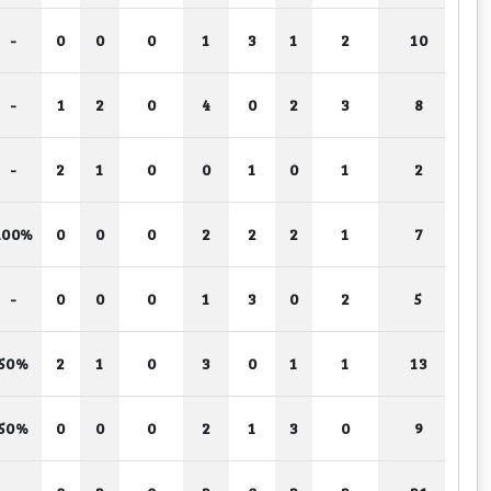
-
0
0
0
1
3
1
2
10
-
1
2
0
4
0
2
3
8
-
2
1
0
0
1
0
1
2
100%
0
0
0
2
2
2
1
7
-
0
0
0
1
3
0
2
5
50%
2
1
0
3
0
1
1
13
50%
0
0
0
2
1
3
0
9