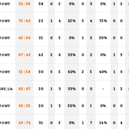
52 : 58
38
0
5
0%
0
3
0%
1
2
POWY
75 : 66
22
1
4
25%
3
4
75%
0
0
POWY
45 : 66
21
0
5
0%
1
2
50%
0
0
POWY
67 : 45
42
2
6
33%
0
2
0%
1
3
POWY
51 : 58
30
3
5
60%
2
5
40%
1
3
POWY
62 : 67
20
1
3
33%
0
0
-
1
2
OFF, 1/4
56 : 53
20
1
2
50%
0
1
0%
0
0
POWY
49 : 74
31
0
5
0%
1
7
14%
0
4
POWY