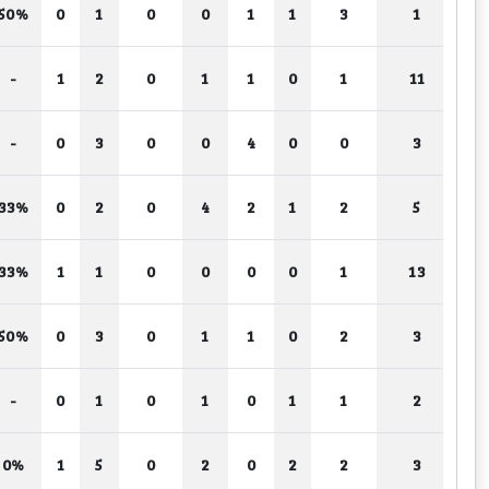
50%
0
1
0
0
1
1
3
1
-
1
2
0
1
1
0
1
11
-
0
3
0
0
4
0
0
3
33%
0
2
0
4
2
1
2
5
33%
1
1
0
0
0
0
1
13
50%
0
3
0
1
1
0
2
3
-
0
1
0
1
0
1
1
2
0%
1
5
0
2
0
2
2
3