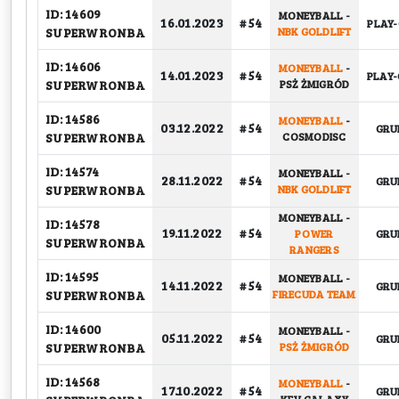
ID: 14609
MONEYBALL
-
16.01.2023
# 54
PLAY-
SUPERWRONBA
NBK GOLDLIFT
ID: 14606
MONEYBALL
-
14.01.2023
# 54
PLAY-
SUPERWRONBA
PSŻ ŻMIGRÓD
ID: 14586
MONEYBALL
-
03.12.2022
# 54
GRU
SUPERWRONBA
COSMODISC
ID: 14574
MONEYBALL
-
28.11.2022
# 54
GRU
SUPERWRONBA
NBK GOLDLIFT
MONEYBALL
-
ID: 14578
19.11.2022
# 54
POWER
GRU
SUPERWRONBA
RANGERS
ID: 14595
MONEYBALL
-
14.11.2022
# 54
GRU
SUPERWRONBA
FIRECUDA TEAM
ID: 14600
MONEYBALL
-
05.11.2022
# 54
GRU
SUPERWRONBA
PSŻ ŻMIGRÓD
ID: 14568
MONEYBALL
-
17.10.2022
# 54
GRU