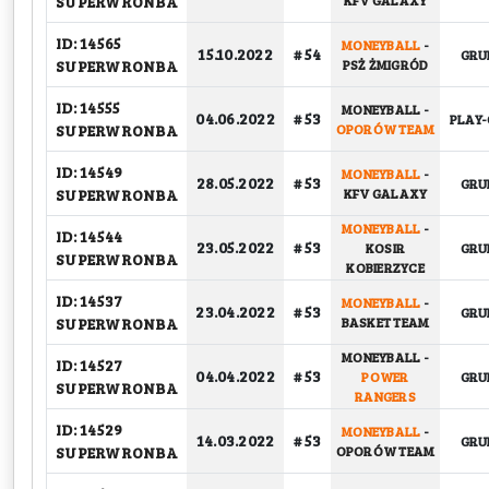
SUPERWRONBA
KFV GALAXY
ID: 14565
MONEYBALL
-
15.10.2022
# 54
GRU
SUPERWRONBA
PSŻ ŻMIGRÓD
ID: 14555
MONEYBALL
-
04.06.2022
# 53
PLAY-
SUPERWRONBA
OPORÓW TEAM
ID: 14549
MONEYBALL
-
28.05.2022
# 53
GRU
SUPERWRONBA
KFV GALAXY
MONEYBALL
-
ID: 14544
23.05.2022
# 53
KOSIR
GRU
SUPERWRONBA
KOBIERZYCE
ID: 14537
MONEYBALL
-
23.04.2022
# 53
GRU
SUPERWRONBA
BASKET TEAM
MONEYBALL
-
ID: 14527
04.04.2022
# 53
POWER
GRU
SUPERWRONBA
RANGERS
ID: 14529
MONEYBALL
-
14.03.2022
# 53
GRU
SUPERWRONBA
OPORÓW TEAM