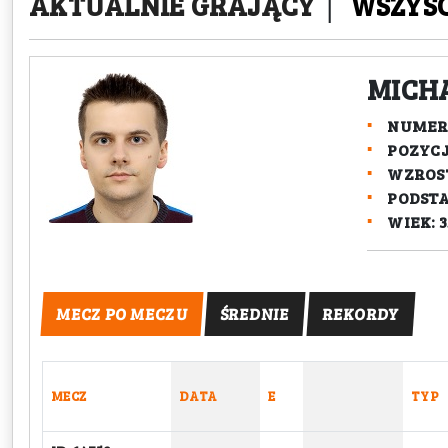
AKTUALNIE GRAJĄCY
|
WSZYS
MICHA
NUMER:
POZYC
WZROST
PODST
WIEK: 3
MECZ PO MECZU
ŚREDNIE
REKORDY
MECZ
DATA
E
TYP