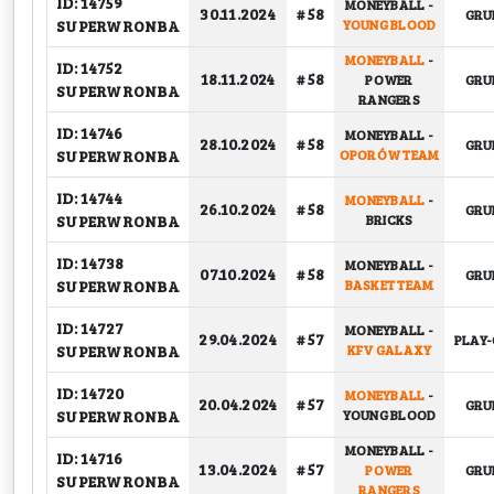
ID: 14759
MONEYBALL
-
30.11.2024
# 58
GRU
SUPERWRONBA
YOUNG BLOOD
MONEYBALL
-
ID: 14752
18.11.2024
# 58
POWER
GRU
SUPERWRONBA
RANGERS
ID: 14746
MONEYBALL
-
28.10.2024
# 58
GRU
SUPERWRONBA
OPORÓW TEAM
ID: 14744
MONEYBALL
-
26.10.2024
# 58
GRU
SUPERWRONBA
BRICKS
ID: 14738
MONEYBALL
-
07.10.2024
# 58
GRU
SUPERWRONBA
BASKET TEAM
ID: 14727
MONEYBALL
-
29.04.2024
# 57
PLAY-
SUPERWRONBA
KFV GALAXY
ID: 14720
MONEYBALL
-
20.04.2024
# 57
GRU
SUPERWRONBA
YOUNG BLOOD
MONEYBALL
-
ID: 14716
13.04.2024
# 57
POWER
GRU
SUPERWRONBA
RANGERS