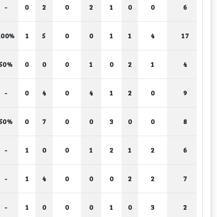
-
0
2
0
2
1
0
0
6
100%
1
5
0
0
1
1
4
17
50%
0
0
0
1
0
2
1
4
-
0
4
0
4
1
2
0
9
50%
0
7
0
0
3
0
0
8
-
1
0
0
1
2
1
2
6
-
1
4
0
0
0
2
2
7
-
1
0
0
0
1
0
3
2