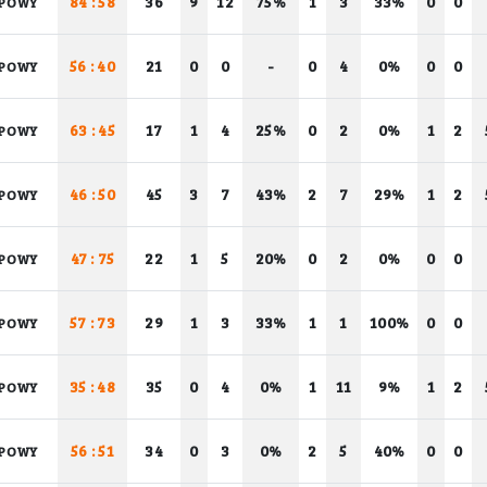
84 : 58
36
9
12
75%
1
3
33%
0
0
POWY
56 : 40
21
0
0
-
0
4
0%
0
0
POWY
63 : 45
17
1
4
25%
0
2
0%
1
2
POWY
46 : 50
45
3
7
43%
2
7
29%
1
2
POWY
47 : 75
22
1
5
20%
0
2
0%
0
0
POWY
57 : 73
29
1
3
33%
1
1
100%
0
0
POWY
35 : 48
35
0
4
0%
1
11
9%
1
2
POWY
56 : 51
34
0
3
0%
2
5
40%
0
0
POWY