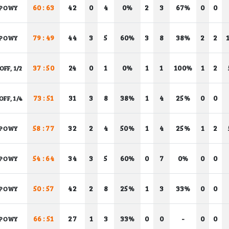
60 : 63
42
0
4
0%
2
3
67%
0
0
POWY
79 : 49
44
3
5
60%
3
8
38%
2
2
POWY
37 : 50
24
0
1
0%
1
1
100%
1
2
OFF, 1/2
73 : 51
31
3
8
38%
1
4
25%
0
0
OFF, 1/4
58 : 77
32
2
4
50%
1
4
25%
1
2
POWY
54 : 64
34
3
5
60%
0
7
0%
0
0
POWY
50 : 57
42
2
8
25%
1
3
33%
0
0
POWY
66 : 51
27
1
3
33%
0
0
-
0
0
POWY