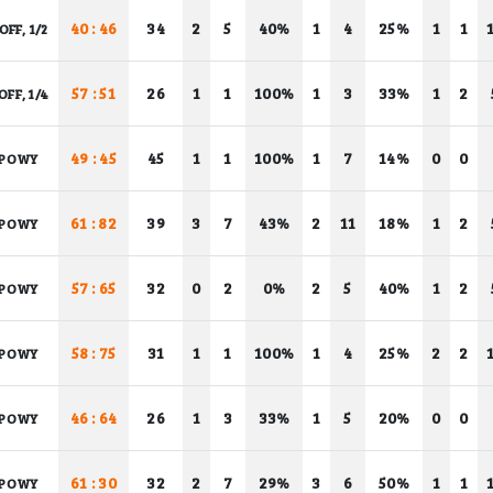
40 : 46
34
2
5
40%
1
4
25%
1
1
OFF, 1/2
57 : 51
26
1
1
100%
1
3
33%
1
2
OFF, 1/4
49 : 45
45
1
1
100%
1
7
14%
0
0
POWY
61 : 82
39
3
7
43%
2
11
18%
1
2
POWY
57 : 65
32
0
2
0%
2
5
40%
1
2
POWY
58 : 75
31
1
1
100%
1
4
25%
2
2
POWY
46 : 64
26
1
3
33%
1
5
20%
0
0
POWY
61 : 30
32
2
7
29%
3
6
50%
1
1
POWY