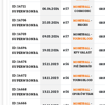
ID: 14711
MONEYBALL
-
06.04.2024
# 57
GRU
SUPERWRONBA
COSMODISC
ID: 14706
MONEYBALL
-
25.03.2024
# 57
GRU
SUPERWRONBA
BRICKS
ID: 14703
MONEYBALL
-
09.03.2024
# 57
GRU
SUPERWRONBA
YOUNG BLOOD
ID: 14694
MONEYBALL
-
19.02.2024
# 57
GRU
SUPERWRONBA
KFV GALAXY
ID: 14676
MONEYBALL
-
25.11.2023
# 56
GRU
SUPERWRONBA
PSŻ ŻMIGRÓD
ID: 14672
MONEYBALL
-
18.11.2023
# 56
GRU
SUPERWRONBA
YOUNG BLOOD
ID: 14668
MONEYBALL
-
13.11.2023
# 56
GRU
SUPERWRONBA
OPORÓW TEAM
ID: 14666
MONEYBALL
-