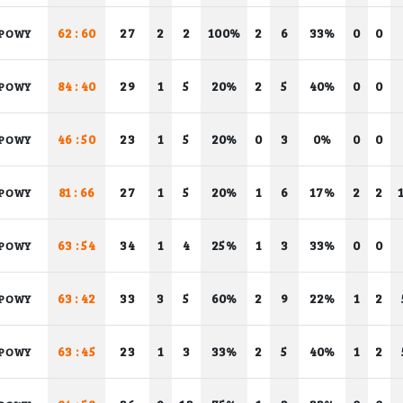
62 : 60
27
2
2
100%
2
6
33%
0
0
POWY
84 : 40
29
1
5
20%
2
5
40%
0
0
POWY
46 : 50
23
1
5
20%
0
3
0%
0
0
POWY
81 : 66
27
1
5
20%
1
6
17%
2
2
POWY
63 : 54
34
1
4
25%
1
3
33%
0
0
POWY
63 : 42
33
3
5
60%
2
9
22%
1
2
POWY
63 : 45
23
1
3
33%
2
5
40%
1
2
POWY