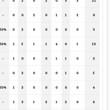
-
0
2
0
2
0
3
3
21
-
0
0
2
0
1
1
2
0
50%
0
2
0
0
0
0
0
3
50%
1
5
1
1
4
0
1
13
-
1
0
0
0
1
1
0
2
-
0
2
0
0
0
1
0
5
50%
1
2
0
0
0
0
0
4
-
1
3
1
2
1
2
0
6