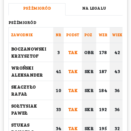
PSŻ ŻMIGRÓD
NA LEGALU
PSŻ ŻMIGRÓD
ZAWODNIK
NR
PODST
POZ
WZR
WIEK
C
BOCZANOWSKI
3
TAK
OBR
178
42
KRZYSZTOF
WROŃSKI
41
TAK
SKR
187
43
ALEKSANDER
SKACZYŁO
10
TAK
SKR
184
36
RAFAŁ
SOŁTYSIAK
33
TAK
SKR
192
36
PAWEŁ
STUKAS
34
TAK
SKR
195
32