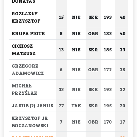
DONATAS
ROZLAZŁY
15
NIE
SKR
193
40
KRZYSZTOF
KRUPA PIOTR
8
NIE
OBR
183
40
CICHOSZ
13
NIE
SKR
185
33
MATEUSZ
GRZEGORZ
6
NIE
OBR
172
38
ADAMOWICZ
MICHAŁ
33
NIE
SKR
193
32
PRZYŚLAK
JAKUB (2) JANUS
77
TAK
SKR
195
20
KRZYSZTOF JR
7
NIE
OBR
170
17
BOCZANOWSKI