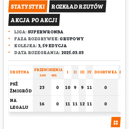
STATYSTYKI
ROZKŁAD RZUTÓW
AKCJA PO AKCJI
LIGA:
SUPERWRONBA
FAZA ROZGRYWEK:
GRUPOWY
KOLEJKA:
3, 59 EDYCJA
DATA ROZEGRANIA:
2025.03.03
PRZEWINIENIA
DRUŻYNA
I
II
III
IV
DOGRYWKA
RAZ
ZAW.
REZ.
PSŻ
23
0
10
9
9
11
0
39
ŻMIGRÓD
NA
16
0
11
11
12
11
0
45
LEGALU