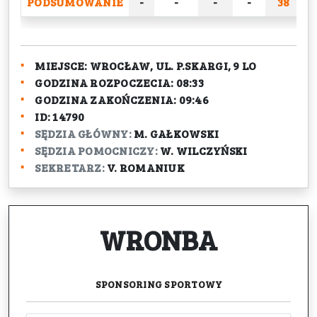
PODSUMOWANIE
-
-
-
-
38
2
MIEJSCE:
WROCŁAW, UL. P.SKARGI, 9 LO
GODZINA ROZPOCZECIA:
08:33
GODZINA ZAKOŃCZENIA:
09:46
ID:
14790
SĘDZIA GŁÓWNY:
M. GAŁKOWSKI
SĘDZIA POMOCNICZY:
W. WILCZYŃSKI
SEKRETARZ:
V. ROMANIUK
WRONBA
SPONSORING
SPORTOWY