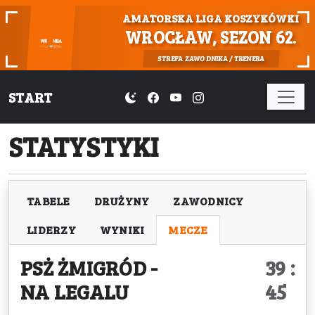
AMATORSKA LIGA KOSZYKÓWKI
WROCŁAW, SEZON 62.
STREFA ZAWODNIKA / TRENERA
START
STATYSTYKI
TABELE
DRUŻYNY
ZAWODNICY
LIDERZY
WYNIKI
MECZE
PSŻ ŻMIGRÓD
-
39 :
NA LEGALU
45