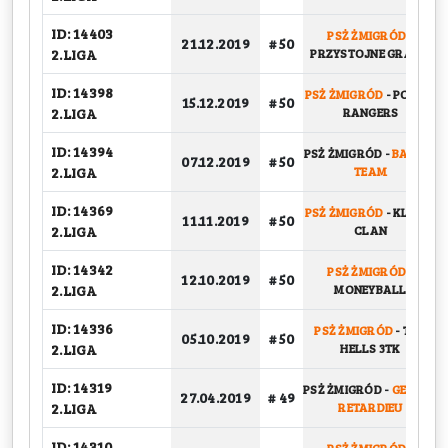
ID: 14403
PSŻ ŻMIGRÓD
-
21.12.2019
# 50
2.LIGA
PRZYSTOJNE GRANIE
ID: 14398
PSŻ ŻMIGRÓD
-
POWER
15.12.2019
# 50
2.LIGA
RANGERS
ID: 14394
PSŻ ŻMIGRÓD
-
BASKET
07.12.2019
# 50
2.LIGA
TEAM
ID: 14369
PSŻ ŻMIGRÓD
-
KLETEN
11.11.2019
# 50
2.LIGA
CLAN
ID: 14342
PSŻ ŻMIGRÓD
-
12.10.2019
# 50
2.LIGA
MONEYBALL
ID: 14336
PSŻ ŻMIGRÓD
-
TAR
05.10.2019
# 50
2.LIGA
HELLS 3TK
ID: 14319
PSŻ ŻMIGRÓD
-
GEPARD
27.04.2019
# 49
2.LIGA
RETARDIEU
ID: 14310