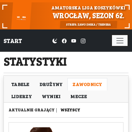
AMATORSKA LIGA KOSZYKÓWKI
WROCŁAW, SEZON 62.
STREFA ZAWODNIKA / TRENERA
START
STATYSTYKI
TABELE
DRUŻYNY
ZAWODNICY
LIDERZY
WYNIKI
MECZE
AKTUALNIE GRAJĄCY
|
WSZYSCY