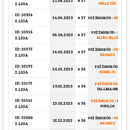
21.04.2013
# 37
2.LIGA
HELLS 3TK
ID: 10354
14.04.2013
# 37
PSŻ ŻMIGRÓD
-
BERNER
2.LIGA
ID: 10316
PSŻ ŻMIGRÓD
-
LZS
06.04.2013
# 37
2.LIGA
BLUES JELCZ
ID: 10275
PSŻ ŻMIGRÓD
-
PRAWO
16.03.2013
# 37
2.LIGA
BRONXU
ID: 10192
PSŻ ŻMIGRÓD
-
26.01.2013
# 36
2.LIGA
SUMEL.PL
ID: 10175
PSŻ ŻMIGRÓD
-
19.01.2013
# 36
2.LIGA
FALLIMAGNI
ID: 10141
PSŻ ŻMIGRÓD
-
LOS
13.01.2013
# 36
2.LIGA
PUPILOS
ID: 10066
PSŻ ŻMIGRÓD
-
PRAWO
15.12.2012
# 36
2.LIGA
BRONXU