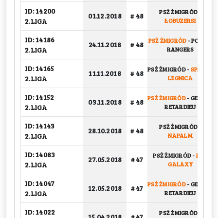
ID: 14200
PSŻ ŻMIGRÓD
-
01.12.2018
# 48
2.LIGA
ŁOBUZERSI
ID: 14186
PSŻ ŻMIGRÓD
-
POWER
24.11.2018
# 48
2.LIGA
RANGERS
ID: 14165
PSŻ ŻMIGRÓD
-
SPARTA
11.11.2018
# 48
2.LIGA
LEGNICA
ID: 14152
PSŻ ŻMIGRÓD
-
GEPARD
03.11.2018
# 48
2.LIGA
RETARDIEU
ID: 14143
PSŻ ŻMIGRÓD
-
28.10.2018
# 48
2.LIGA
NAPALM
ID: 14083
PSŻ ŻMIGRÓD
-
KFV
27.05.2018
# 47
2.LIGA
GALAXY
ID: 14047
PSŻ ŻMIGRÓD
-
GEPARD
12.05.2018
# 47
2.LIGA
RETARDIEU
ID: 14022
PSŻ ŻMIGRÓD
-
15.04.2018
# 47