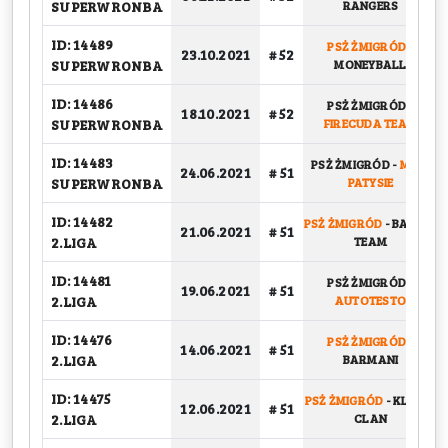
SUPERWRONBA
RANGERS
ID: 14489
PSŻ ŻMIGRÓD
-
23.10.2021
# 52
SUPERWRONBA
MONEYBALL
ID: 14486
PSŻ ŻMIGRÓD
-
18.10.2021
# 52
SUPERWRONBA
FIRECUDA TEAM
ID: 14483
PSŻ ŻMIGRÓD
-
MISIE
24.06.2021
# 51
SUPERWRONBA
PATYSIE
ID: 14482
PSŻ ŻMIGRÓD
-
BASKET
21.06.2021
# 51
2.LIGA
TEAM
ID: 14481
PSŻ ŻMIGRÓD
-
19.06.2021
# 51
2.LIGA
AUTOTESTO
ID: 14476
PSŻ ŻMIGRÓD
-
14.06.2021
# 51
2.LIGA
BARMANI
ID: 14475
PSŻ ŻMIGRÓD
-
KLETEN
12.06.2021
# 51
2.LIGA
CLAN