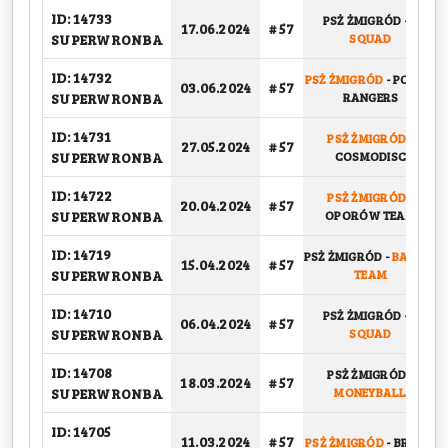
ID: 14733
PSŻ ŻMIGRÓD
-
S
17.06.2024
# 57
SUPERWRONBA
SQUAD
ID: 14732
PSŻ ŻMIGRÓD
-
POWER
03.06.2024
# 57
SUPERWRONBA
RANGERS
ID: 14731
PSŻ ŻMIGRÓD
-
27.05.2024
# 57
SUPERWRONBA
COSMODISC
ID: 14722
PSŻ ŻMIGRÓD
-
20.04.2024
# 57
SUPERWRONBA
OPORÓW TEAM
ID: 14719
PSŻ ŻMIGRÓD
-
BASKET
15.04.2024
# 57
SUPERWRONBA
TEAM
ID: 14710
PSŻ ŻMIGRÓD
-
S
06.04.2024
# 57
SUPERWRONBA
SQUAD
ID: 14708
PSŻ ŻMIGRÓD
-
18.03.2024
# 57
SUPERWRONBA
MONEYBALL
ID: 14705
11.03.2024
# 57
PSŻ ŻMIGRÓD
-
BRICKS