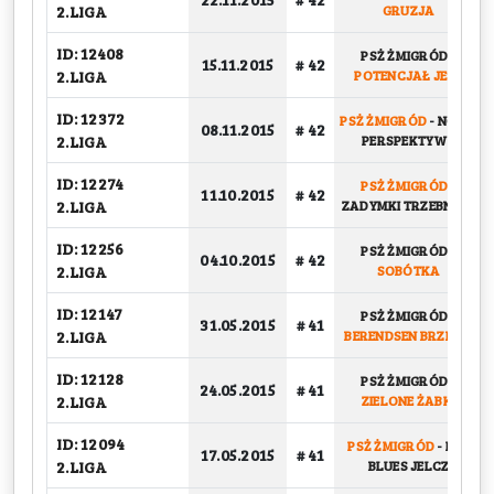
2.LIGA
GRUZJA
ID: 12408
PSŻ ŻMIGRÓD
-
15.11.2015
# 42
2.LIGA
POTENCJAŁ JEST
ID: 12372
PSŻ ŻMIGRÓD
-
NOWE
08.11.2015
# 42
2.LIGA
PERSPEKTYWY
ID: 12274
PSŻ ŻMIGRÓD
-
11.10.2015
# 42
2.LIGA
ZADYMKI TRZEBNICA
ID: 12256
PSŻ ŻMIGRÓD
-
04.10.2015
# 42
2.LIGA
SOBÓTKA
ID: 12147
PSŻ ŻMIGRÓD
-
31.05.2015
# 41
2.LIGA
BERENDSEN BRZEG D
ID: 12128
PSŻ ŻMIGRÓD
-
24.05.2015
# 41
2.LIGA
ZIELONE ŻABKI
ID: 12094
PSŻ ŻMIGRÓD
-
LZS
17.05.2015
# 41
2.LIGA
BLUES JELCZ