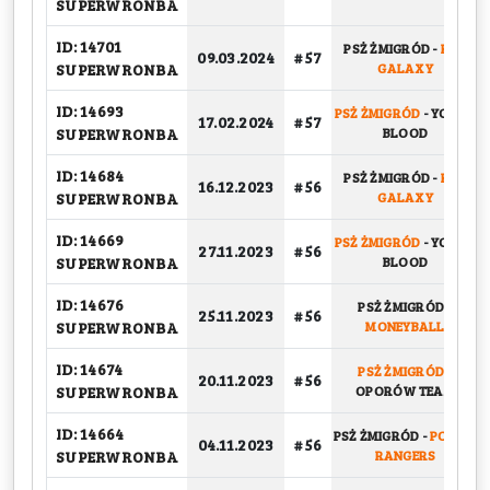
SUPERWRONBA
ID: 14701
PSŻ ŻMIGRÓD
-
KFV
09.03.2024
# 57
SUPERWRONBA
GALAXY
ID: 14693
PSŻ ŻMIGRÓD
-
YOUNG
17.02.2024
# 57
SUPERWRONBA
BLOOD
ID: 14684
PSŻ ŻMIGRÓD
-
KFV
16.12.2023
# 56
SUPERWRONBA
GALAXY
ID: 14669
PSŻ ŻMIGRÓD
-
YOUNG
27.11.2023
# 56
SUPERWRONBA
BLOOD
ID: 14676
PSŻ ŻMIGRÓD
-
25.11.2023
# 56
SUPERWRONBA
MONEYBALL
ID: 14674
PSŻ ŻMIGRÓD
-
20.11.2023
# 56
SUPERWRONBA
OPORÓW TEAM
ID: 14664
PSŻ ŻMIGRÓD
-
POWER
04.11.2023
# 56
SUPERWRONBA
RANGERS