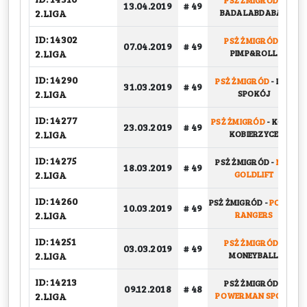
PSŻ ŻMIGRÓD
-
13.04.2019
# 49
2.LIGA
BADALABDABAD
ID: 14302
PSŻ ŻMIGRÓD
-
07.04.2019
# 49
2.LIGA
PIMP&ROLL
ID: 14290
PSŻ ŻMIGRÓD
-
DAJ
31.03.2019
# 49
2.LIGA
SPOKÓJ
ID: 14277
PSŻ ŻMIGRÓD
-
KOSIR
23.03.2019
# 49
2.LIGA
KOBIERZYCE
ID: 14275
PSŻ ŻMIGRÓD
-
NBK
18.03.2019
# 49
2.LIGA
GOLDLIFT
ID: 14260
PSŻ ŻMIGRÓD
-
POWER
10.03.2019
# 49
2.LIGA
RANGERS
ID: 14251
PSŻ ŻMIGRÓD
-
03.03.2019
# 49
2.LIGA
MONEYBALL
ID: 14213
PSŻ ŻMIGRÓD
-
09.12.2018
# 48
2.LIGA
POWERMAN SPORT