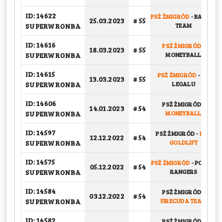
ID: 14622
PSŻ ŻMIGRÓD
-
BASKET
25.03.2023
# 55
SUPERWRONBA
TEAM
ID: 14616
PSŻ ŻMIGRÓD
-
18.03.2023
# 55
SUPERWRONBA
MONEYBALL
ID: 14615
PSŻ ŻMIGRÓD
-
NA
13.03.2023
# 55
SUPERWRONBA
LEGALU
ID: 14606
PSŻ ŻMIGRÓD
-
14.01.2023
# 54
SUPERWRONBA
MONEYBALL
ID: 14597
PSŻ ŻMIGRÓD
-
NBK
12.12.2022
# 54
SUPERWRONBA
GOLDLIFT
ID: 14575
PSŻ ŻMIGRÓD
-
POWER
05.12.2022
# 54
SUPERWRONBA
RANGERS
ID: 14584
PSŻ ŻMIGRÓD
-
03.12.2022
# 54
SUPERWRONBA
FIRECUDA TEAM
ID: 14582
PSŻ ŻMIGRÓD
-