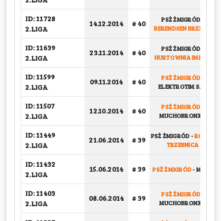
ID: 11728
PSŻ ŻMIGRÓD
-
14.12.2014
# 40
2.LIGA
BERENDSEN BRZEG D
ID: 11639
PSŻ ŻMIGRÓD
-
23.11.2014
# 40
2.LIGA
HURTOWNIA IMPALI
ID: 11599
PSŻ ŻMIGRÓD
-
09.11.2014
# 40
2.LIGA
ELEKTROTIM S.A.
ID: 11507
PSŻ ŻMIGRÓD
-
12.10.2014
# 40
2.LIGA
MUCHOBRONX II
ID: 11449
PSŻ ŻMIGRÓD
-
ROBOT
21.06.2014
# 39
2.LIGA
TRZEBNICA
ID: 11432
15.06.2014
# 39
PSŻ ŻMIGRÓD
-
MNTR
2.LIGA
ID: 11403
PSŻ ŻMIGRÓD
-
08.06.2014
# 39
2.LIGA
MUCHOBRONX II