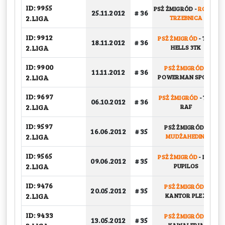
ID: 9955
PSŻ ŻMIGRÓD
-
ROBOT
25.11.2012
# 36
2.LIGA
TRZEBNICA
ID: 9912
PSŻ ŻMIGRÓD
-
TAR
18.11.2012
# 36
2.LIGA
HELLS 3TK
ID: 9900
PSŻ ŻMIGRÓD
-
11.11.2012
# 36
2.LIGA
POWERMAN SPORT
ID: 9697
PSŻ ŻMIGRÓD
-
TEL
06.10.2012
# 36
2.LIGA
RAF
ID: 9597
PSŻ ŻMIGRÓD
-
16.06.2012
# 35
2.LIGA
MUDŻAHEDINI
ID: 9565
PSŻ ŻMIGRÓD
-
LOS
09.06.2012
# 35
2.LIGA
PUPILOS
ID: 9476
PSŻ ŻMIGRÓD
-
20.05.2012
# 35
2.LIGA
KANTOR PLEX
ID: 9433
PSŻ ŻMIGRÓD
-
13.05.2012
# 35