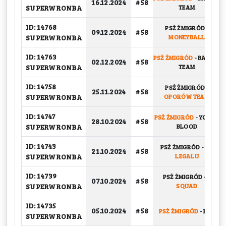
16.12.2024
# 58
SUPERWRONBA
TEAM
ID: 14768
PSŻ ŻMIGRÓD
-
09.12.2024
# 58
SUPERWRONBA
MONEYBALL
ID: 14763
PSŻ ŻMIGRÓD
-
BASKET
02.12.2024
# 58
SUPERWRONBA
TEAM
ID: 14758
PSŻ ŻMIGRÓD
-
25.11.2024
# 58
SUPERWRONBA
OPORÓW TEAM
ID: 14747
PSŻ ŻMIGRÓD
-
YOUNG
28.10.2024
# 58
SUPERWRONBA
BLOOD
ID: 14743
PSŻ ŻMIGRÓD
-
NA
21.10.2024
# 58
SUPERWRONBA
LEGALU
ID: 14739
PSŻ ŻMIGRÓD
-
S
07.10.2024
# 58
SUPERWRONBA
SQUAD
ID: 14735
05.10.2024
# 58
PSŻ ŻMIGRÓD
-
BBC
SUPERWRONBA