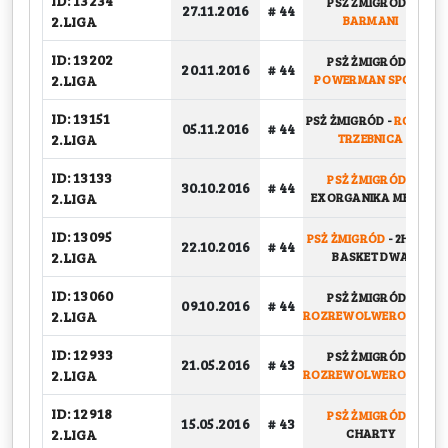
ID: 13234
PSŻ ŻMIGRÓD
-
27.11.2016
# 44
2.LIGA
BARMANI
ID: 13202
PSŻ ŻMIGRÓD
-
20.11.2016
# 44
2.LIGA
POWERMAN SPORT
ID: 13151
PSŻ ŻMIGRÓD
-
ROBOT
05.11.2016
# 44
2.LIGA
TRZEBNICA
ID: 13133
PSŻ ŻMIGRÓD
-
30.10.2016
# 44
2.LIGA
EXORGANIKA MEBLE
ID: 13095
PSŻ ŻMIGRÓD
-
2HILLS
22.10.2016
# 44
2.LIGA
BASKET DWA
ID: 13060
PSŻ ŻMIGRÓD
-
09.10.2016
# 44
2.LIGA
ROZREWOLWEROWANI
ID: 12933
PSŻ ŻMIGRÓD
-
21.05.2016
# 43
2.LIGA
ROZREWOLWEROWANI
ID: 12918
PSŻ ŻMIGRÓD
-
15.05.2016
# 43
2.LIGA
CHARTY