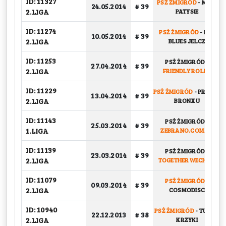
ID: 11327
PSŻ ŻMIGRÓD
-
MISIE
24.05.2014
# 39
2.LIGA
PATYSIE
ID: 11274
PSŻ ŻMIGRÓD
-
LZS
10.05.2014
# 39
2.LIGA
BLUES JELCZ
ID: 11253
PSŻ ŻMIGRÓD
-
27.04.2014
# 39
2.LIGA
FRIENDLY ROLLS
ID: 11229
PSŻ ŻMIGRÓD
-
PRAWO
13.04.2014
# 39
2.LIGA
BRONXU
ID: 11143
PSŻ ŻMIGRÓD
-
25.03.2014
# 39
1.LIGA
ZEBRANO.COM.PL
ID: 11139
PSŻ ŻMIGRÓD
-
23.03.2014
# 39
2.LIGA
TOGETHERWECHILL
ID: 11079
PSŻ ŻMIGRÓD
-
09.03.2014
# 39
2.LIGA
COSMODISC
ID: 10940
PSŻ ŻMIGRÓD
-
TURBO
22.12.2013
# 38
2.LIGA
KRZYKI