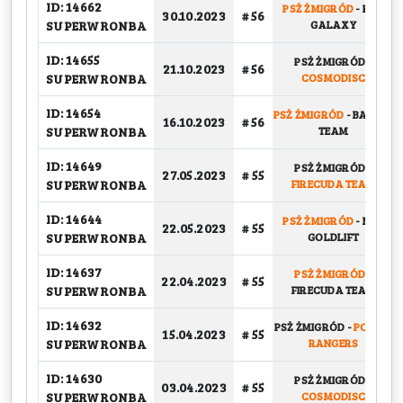
ID: 14662
PSŻ ŻMIGRÓD
-
KFV
30.10.2023
# 56
SUPERWRONBA
GALAXY
ID: 14655
PSŻ ŻMIGRÓD
-
21.10.2023
# 56
SUPERWRONBA
COSMODISC
ID: 14654
PSŻ ŻMIGRÓD
-
BASKET
16.10.2023
# 56
SUPERWRONBA
TEAM
ID: 14649
PSŻ ŻMIGRÓD
-
27.05.2023
# 55
SUPERWRONBA
FIRECUDA TEAM
ID: 14644
PSŻ ŻMIGRÓD
-
NBK
22.05.2023
# 55
SUPERWRONBA
GOLDLIFT
ID: 14637
PSŻ ŻMIGRÓD
-
22.04.2023
# 55
SUPERWRONBA
FIRECUDA TEAM
ID: 14632
PSŻ ŻMIGRÓD
-
POWER
15.04.2023
# 55
SUPERWRONBA
RANGERS
ID: 14630
PSŻ ŻMIGRÓD
-
03.04.2023
# 55
SUPERWRONBA
COSMODISC