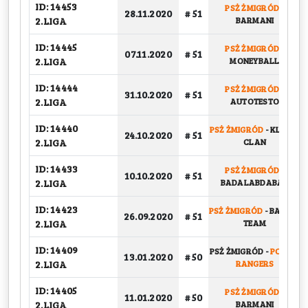
ID: 14453
PSŻ ŻMIGRÓD
-
28.11.2020
# 51
2.LIGA
BARMANI
ID: 14445
PSŻ ŻMIGRÓD
-
07.11.2020
# 51
2.LIGA
MONEYBALL
ID: 14444
PSŻ ŻMIGRÓD
-
31.10.2020
# 51
2.LIGA
AUTOTESTO
ID: 14440
PSŻ ŻMIGRÓD
-
KLETEN
24.10.2020
# 51
2.LIGA
CLAN
ID: 14433
PSŻ ŻMIGRÓD
-
10.10.2020
# 51
2.LIGA
BADALABDABAD
ID: 14423
PSŻ ŻMIGRÓD
-
BASKET
26.09.2020
# 51
2.LIGA
TEAM
ID: 14409
PSŻ ŻMIGRÓD
-
POWER
13.01.2020
# 50
2.LIGA
RANGERS
ID: 14405
PSŻ ŻMIGRÓD
-
11.01.2020
# 50
2.LIGA
BARMANI