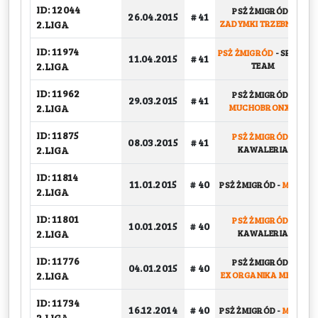
ID: 12044
PSŻ ŻMIGRÓD
-
26.04.2015
# 41
2.LIGA
ZADYMKI TRZEBNICA
ID: 11974
PSŻ ŻMIGRÓD
-
SPARK
11.04.2015
# 41
2.LIGA
TEAM
ID: 11962
PSŻ ŻMIGRÓD
-
29.03.2015
# 41
2.LIGA
MUCHOBRONX II
ID: 11875
PSŻ ŻMIGRÓD
-
08.03.2015
# 41
2.LIGA
KAWALERIA
ID: 11814
11.01.2015
# 40
PSŻ ŻMIGRÓD
-
MNTR
2.LIGA
ID: 11801
PSŻ ŻMIGRÓD
-
10.01.2015
# 40
2.LIGA
KAWALERIA
ID: 11776
PSŻ ŻMIGRÓD
-
04.01.2015
# 40
2.LIGA
EXORGANIKA MEBLE
ID: 11734
16.12.2014
# 40
PSŻ ŻMIGRÓD
-
MNTR
2.LIGA