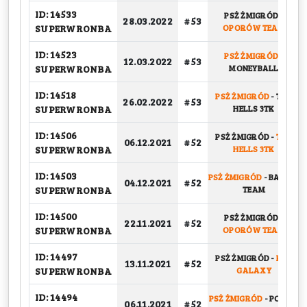
ID: 14533
PSŻ ŻMIGRÓD
-
28.03.2022
# 53
SUPERWRONBA
OPORÓW TEAM
ID: 14523
PSŻ ŻMIGRÓD
-
12.03.2022
# 53
SUPERWRONBA
MONEYBALL
ID: 14518
PSŻ ŻMIGRÓD
-
TAR
26.02.2022
# 53
SUPERWRONBA
HELLS 3TK
ID: 14506
PSŻ ŻMIGRÓD
-
TAR
06.12.2021
# 52
SUPERWRONBA
HELLS 3TK
ID: 14503
PSŻ ŻMIGRÓD
-
BASKET
04.12.2021
# 52
SUPERWRONBA
TEAM
ID: 14500
PSŻ ŻMIGRÓD
-
22.11.2021
# 52
SUPERWRONBA
OPORÓW TEAM
ID: 14497
PSŻ ŻMIGRÓD
-
KFV
13.11.2021
# 52
SUPERWRONBA
GALAXY
ID: 14494
PSŻ ŻMIGRÓD
-
POWER
06.11.2021
# 52