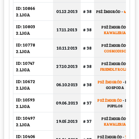
ID: 10866
01.12.2013
# 38
PSŻ ŻMIGRÓD
-
4 FUN
2.LIGA
ID: 10803
PSŻ ŻMIGRÓD
-
17.11.2013
# 38
2.LIGA
KAWALERIA
ID: 10778
PSŻ ŻMIGRÓD
-
10.11.2013
# 38
2.LIGA
COSMODISC
ID: 10747
PSŻ ŻMIGRÓD
-
27.10.2013
# 38
2.LIGA
FRIENDLY ROLLS
ID: 10672
PSŻ ŻMIGRÓD
-
KSP
06.10.2013
# 38
2.LIGA
GOSPODA
ID: 10593
PSŻ ŻMIGRÓD
-
LOS
09.06.2013
# 37
2.LIGA
PUPILOS
ID: 10497
PSŻ ŻMIGRÓD
-
19.05.2013
# 37
2.LIGA
KAWALERIA
ID: 10406
PSŻ ŻMIGRÓD
-
TAR