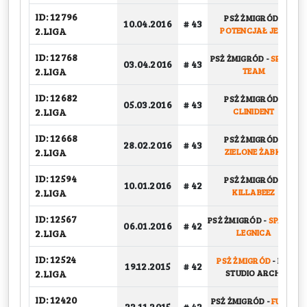
ID: 12796
PSŻ ŻMIGRÓD
-
10.04.2016
# 43
2.LIGA
POTENCJAŁ JEST
ID: 12768
PSŻ ŻMIGRÓD
-
SPARK
03.04.2016
# 43
2.LIGA
TEAM
ID: 12682
PSŻ ŻMIGRÓD
-
05.03.2016
# 43
2.LIGA
CLINIDENT
ID: 12668
PSŻ ŻMIGRÓD
-
28.02.2016
# 43
2.LIGA
ZIELONE ŻABKI
ID: 12594
PSŻ ŻMIGRÓD
-
10.01.2016
# 42
2.LIGA
KILLABEEZ
ID: 12567
PSŻ ŻMIGRÓD
-
SPARTA
06.01.2016
# 42
2.LIGA
LEGNICA
ID: 12524
PSŻ ŻMIGRÓD
-
PIO
19.12.2015
# 42
2.LIGA
STUDIO ARCH.
ID: 12420
PSŻ ŻMIGRÓD
-
FUZJA
22.11.2015
# 42