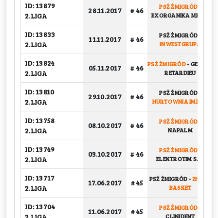
ID: 13879
PSŻ ŻMIGRÓD
-
28.11.2017
# 46
2.LIGA
EXORGANIKA MEBLE
ID: 13833
PSŻ ŻMIGRÓD
-
11.11.2017
# 46
2.LIGA
INWESTGRUPA
ID: 13824
PSŻ ŻMIGRÓD
-
GEPARD
05.11.2017
# 46
2.LIGA
RETARDIEU
ID: 13810
PSŻ ŻMIGRÓD
-
29.10.2017
# 46
2.LIGA
HURTOWNIA IMPALI
ID: 13758
PSŻ ŻMIGRÓD
-
08.10.2017
# 46
2.LIGA
NAPALM
ID: 13749
PSŻ ŻMIGRÓD
-
03.10.2017
# 46
2.LIGA
ELEKTROTIM S.A.
ID: 13717
PSŻ ŻMIGRÓD
-
2HILLS
17.06.2017
# 45
2.LIGA
BASKET
ID: 13704
PSŻ ŻMIGRÓD
-
11.06.2017
# 45
2.LIGA
CLINIDENT