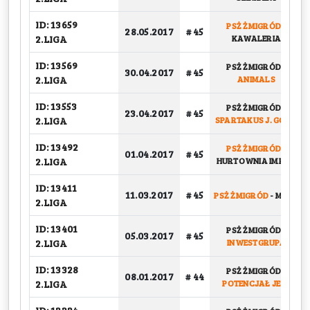
ID: 13659
PSŻ ŻMIGRÓD
-
28.05.2017
# 45
2.LIGA
KAWALERIA
ID: 13569
PSŻ ŻMIGRÓD
-
30.04.2017
# 45
2.LIGA
ANIMALS
ID: 13553
PSŻ ŻMIGRÓD
-
23.04.2017
# 45
2.LIGA
SPARTAKUS J. GÓRA
ID: 13492
PSŻ ŻMIGRÓD
-
01.04.2017
# 45
2.LIGA
HURTOWNIA IMPALI
ID: 13411
11.03.2017
# 45
PSŻ ŻMIGRÓD
-
MNTR
2.LIGA
ID: 13401
PSŻ ŻMIGRÓD
-
05.03.2017
# 45
2.LIGA
INWESTGRUPA
ID: 13328
PSŻ ŻMIGRÓD
-
08.01.2017
# 44
2.LIGA
POTENCJAŁ JEST