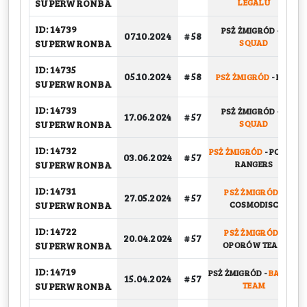
SUPERWRONBA
LEGALU
ID: 14739
PSŻ ŻMIGRÓD
-
S
07.10.2024
# 58
SUPERWRONBA
SQUAD
ID: 14735
05.10.2024
# 58
PSŻ ŻMIGRÓD
-
BBC
SUPERWRONBA
ID: 14733
PSŻ ŻMIGRÓD
-
S
17.06.2024
# 57
SUPERWRONBA
SQUAD
ID: 14732
PSŻ ŻMIGRÓD
-
POWER
03.06.2024
# 57
SUPERWRONBA
RANGERS
ID: 14731
PSŻ ŻMIGRÓD
-
27.05.2024
# 57
SUPERWRONBA
COSMODISC
ID: 14722
PSŻ ŻMIGRÓD
-
20.04.2024
# 57
SUPERWRONBA
OPORÓW TEAM
ID: 14719
PSŻ ŻMIGRÓD
-
BASKET
15.04.2024
# 57
SUPERWRONBA
TEAM