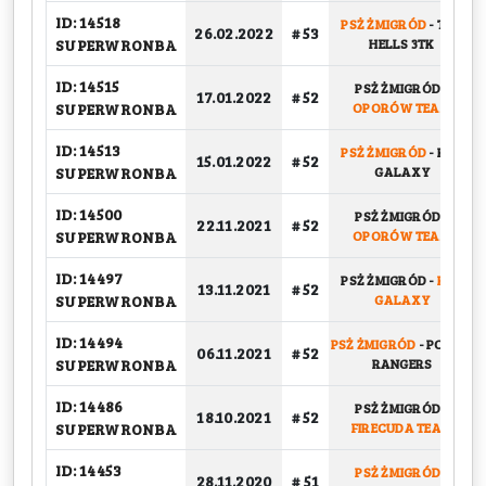
ID: 14518
PSŻ ŻMIGRÓD
-
TAR
26.02.2022
# 53
SUPERWRONBA
HELLS 3TK
ID: 14515
PSŻ ŻMIGRÓD
-
17.01.2022
# 52
SUPERWRONBA
OPORÓW TEAM
ID: 14513
PSŻ ŻMIGRÓD
-
KFV
15.01.2022
# 52
SUPERWRONBA
GALAXY
ID: 14500
PSŻ ŻMIGRÓD
-
22.11.2021
# 52
SUPERWRONBA
OPORÓW TEAM
ID: 14497
PSŻ ŻMIGRÓD
-
KFV
13.11.2021
# 52
SUPERWRONBA
GALAXY
ID: 14494
PSŻ ŻMIGRÓD
-
POWER
06.11.2021
# 52
SUPERWRONBA
RANGERS
ID: 14486
PSŻ ŻMIGRÓD
-
18.10.2021
# 52
SUPERWRONBA
FIRECUDA TEAM
ID: 14453
PSŻ ŻMIGRÓD
-
28.11.2020
# 51