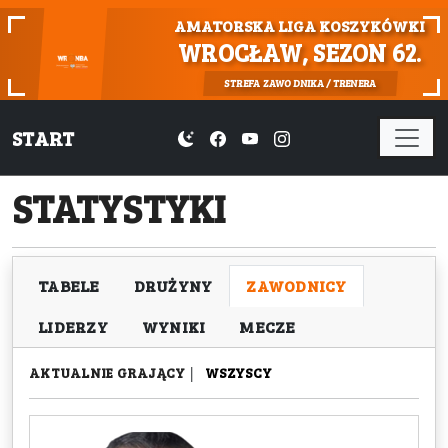
AMATORSKA LIGA KOSZYKÓWKI
WROCŁAW, SEZON 62.
STREFA ZAWODNIKA / TRENERA
START
STATYSTYKI
TABELE
DRUŻYNY
ZAWODNICY
LIDERZY
WYNIKI
MECZE
AKTUALNIE GRAJĄCY
|
WSZYSCY