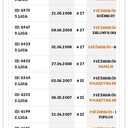
ID: 6975
PSŻ ŻMIGRÓD
-
21.06.2008
# 27
3.LIGA
KUŹNIKI BT
ID: 6947
PSŻ ŻMIGRÓD
-
08.06.2008
# 27
3.LIGA
ZIELONY ROBAL
ID: 6923
01.06.2008
# 27
PSŻ ŻMIGRÓD
-
MNTR
3.LIGA
ID: 6822
PSŻ ŻMIGRÓD
-
27.04.2008
# 27
3.LIGA
NAPALM
ID: 6349
PSŻ ŻMIGRÓD
-
02.06.2007
# 25
2.LIGA
POLKĄTY MAXIMUS
ID: 6253
PSŻ ŻMIGRÓD
-
06.05.2007
# 25
2.LIGA
POLKĄTY MAXIMUS
ID: 6199
PSŻ ŻMIGRÓD
-
LOS
21.04.2007
# 25
2.LIGA
PUPILOS