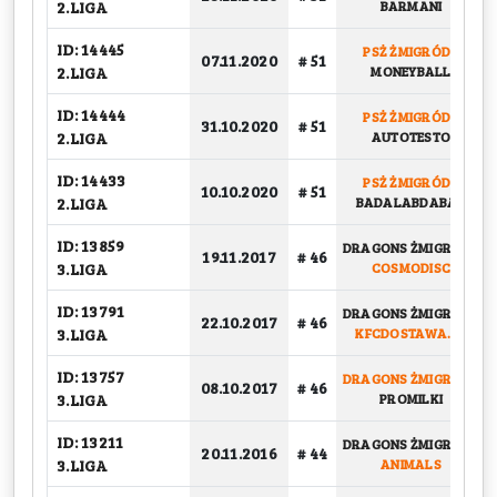
2.LIGA
BARMANI
ID: 14445
PSŻ ŻMIGRÓD
-
07.11.2020
# 51
2.LIGA
MONEYBALL
ID: 14444
PSŻ ŻMIGRÓD
-
31.10.2020
# 51
2.LIGA
AUTOTESTO
ID: 14433
PSŻ ŻMIGRÓD
-
10.10.2020
# 51
2.LIGA
BADALABDABAD
ID: 13859
DRAGONS ŻMIGRÓD
-
19.11.2017
# 46
3.LIGA
COSMODISC
ID: 13791
DRAGONS ŻMIGRÓD
-
22.10.2017
# 46
3.LIGA
KFCDOSTAWA.PL
ID: 13757
DRAGONS ŻMIGRÓD
-
08.10.2017
# 46
3.LIGA
PROMILKI
ID: 13211
DRAGONS ŻMIGRÓD
-
20.11.2016
# 44
3.LIGA
ANIMALS