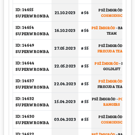
ID: 14655
PSŻ ŻMIGRÓD
-
21.10.2023
# 56
SUPERWRONBA
COSMODISC
ID: 14654
PSŻ ŻMIGRÓD
-
BASKET
16.10.2023
# 56
SUPERWRONBA
TEAM
ID: 14649
PSŻ ŻMIGRÓD
-
27.05.2023
# 55
SUPERWRONBA
FIRECUDA TEAM
ID: 14644
PSŻ ŻMIGRÓD
-
NBK
22.05.2023
# 55
SUPERWRONBA
GOLDLIFT
ID: 14637
PSŻ ŻMIGRÓD
-
22.04.2023
# 55
SUPERWRONBA
FIRECUDA TEAM
ID: 14632
PSŻ ŻMIGRÓD
-
POWER
15.04.2023
# 55
SUPERWRONBA
RANGERS
ID: 14630
PSŻ ŻMIGRÓD
-
03.04.2023
# 55
SUPERWRONBA
COSMODISC
ID: 14622
PSŻ ŻMIGRÓD
-
BASKET