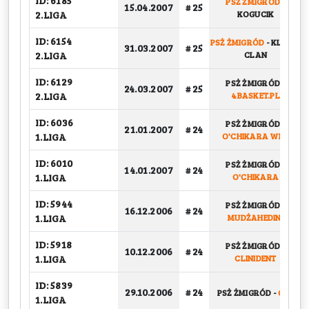
ID: 6185
PSŻ ŻMIGRÓD
-
15.04.2007
# 25
2.LIGA
KOGUCIK
ID: 6154
PSŻ ŻMIGRÓD
-
KLETEN
31.03.2007
# 25
2.LIGA
CLAN
ID: 6129
PSŻ ŻMIGRÓD
-
24.03.2007
# 25
2.LIGA
4BASKET.PL
ID: 6036
PSŻ ŻMIGRÓD
-
21.01.2007
# 24
1.LIGA
O'CHIKARA WBC
ID: 6010
PSŻ ŻMIGRÓD
-
14.01.2007
# 24
1.LIGA
O'CHIKARA
ID: 5944
PSŻ ŻMIGRÓD
-
16.12.2006
# 24
1.LIGA
MUDŻAHEDINI
ID: 5918
PSŻ ŻMIGRÓD
-
10.12.2006
# 24
1.LIGA
CLINIDENT
ID: 5839
29.10.2006
# 24
PSŻ ŻMIGRÓD
-
GEN
1.LIGA