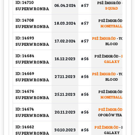
ID: 14710
PSŻ ŻMIGRÓD
-
S
06.04.2024
# 57
SUPERWRONBA
SQUAD
ID: 14708
PSŻ ŻMIGRÓD
-
18.03.2024
# 57
SUPERWRONBA
MONEYBALL
ID: 14693
PSŻ ŻMIGRÓD
-
YOUNG
17.02.2024
# 57
SUPERWRONBA
BLOOD
ID: 14684
PSŻ ŻMIGRÓD
-
KFV
16.12.2023
# 56
SUPERWRONBA
GALAXY
ID: 14669
PSŻ ŻMIGRÓD
-
YOUNG
27.11.2023
# 56
SUPERWRONBA
BLOOD
ID: 14676
PSŻ ŻMIGRÓD
-
25.11.2023
# 56
SUPERWRONBA
MONEYBALL
ID: 14674
PSŻ ŻMIGRÓD
-
20.11.2023
# 56
SUPERWRONBA
OPORÓW TEAM
ID: 14662
PSŻ ŻMIGRÓD
-
KFV
30.10.2023
# 56
SUPERWRONBA
GALAXY