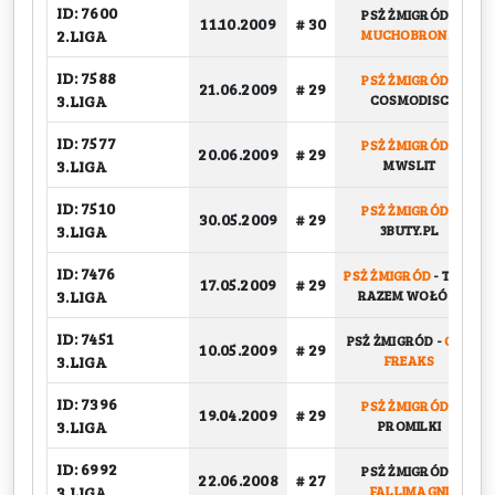
ID: 7600
PSŻ ŻMIGRÓD
-
11.10.2009
# 30
2.LIGA
MUCHOBRONX
ID: 7588
PSŻ ŻMIGRÓD
-
21.06.2009
# 29
3.LIGA
COSMODISC
ID: 7577
PSŻ ŻMIGRÓD
-
20.06.2009
# 29
3.LIGA
MWSLIT
ID: 7510
PSŻ ŻMIGRÓD
-
30.05.2009
# 29
3.LIGA
3BUTY.PL
ID: 7476
PSŻ ŻMIGRÓD
-
TKKF
17.05.2009
# 29
3.LIGA
RAZEM WOŁÓW
ID: 7451
PSŻ ŻMIGRÓD
-
OLD
10.05.2009
# 29
3.LIGA
FREAKS
ID: 7396
PSŻ ŻMIGRÓD
-
19.04.2009
# 29
3.LIGA
PROMILKI
ID: 6992
PSŻ ŻMIGRÓD
-
22.06.2008
# 27
3.LIGA
FALLIMAGNI