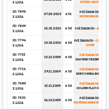
2.LIGA
STUDIO ARCH.
ID: 7896
PSŻ ŻMIGRÓD
-
07.03.2010
# 31
2.LIGA
MUCHOBRONX
ID: 7809
16.01.2010
# 30
PSŻ ŻMIGRÓD
-
MNTR
2.LIGA
ID: 7794
PSŻ ŻMIGRÓD
-
CWANE
10.01.2010
# 30
2.LIGA
ŁOSIE
ID: 7755
PSŻ ŻMIGRÓD
-
13.12.2009
# 30
2.LIGA
ZADYMKI TRZEBNICA
ID: 7714
PSŻ ŻMIGRÓD
-
29.11.2009
# 30
2.LIGA
HURTOWNIA IMPALI
ID: 7680
PSŻ ŻMIGRÓD
-
15.11.2009
# 30
2.LIGA
GOLDEN PLAY CLUB
ID: 7631
PSŻ ŻMIGRÓD
-
24.10.2009
# 30
2.LIGA
MAMHAKANARAKA.PL