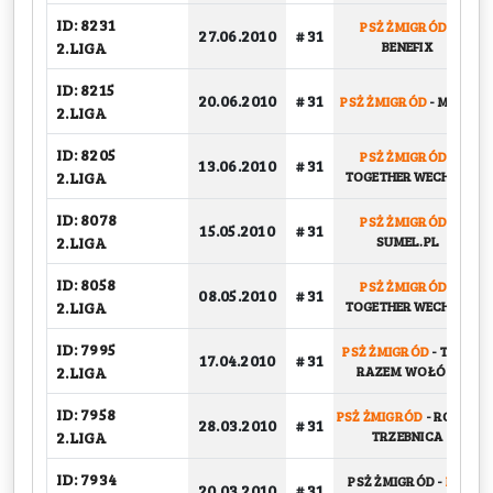
ID: 8231
PSŻ ŻMIGRÓD
-
27.06.2010
# 31
2.LIGA
BENEFIX
ID: 8215
20.06.2010
# 31
PSŻ ŻMIGRÓD
-
MNTR
2.LIGA
ID: 8205
PSŻ ŻMIGRÓD
-
13.06.2010
# 31
2.LIGA
TOGETHERWECHILL
ID: 8078
PSŻ ŻMIGRÓD
-
15.05.2010
# 31
2.LIGA
SUMEL.PL
ID: 8058
PSŻ ŻMIGRÓD
-
08.05.2010
# 31
2.LIGA
TOGETHERWECHILL
ID: 7995
PSŻ ŻMIGRÓD
-
TKKF
17.04.2010
# 31
2.LIGA
RAZEM WOŁÓW
ID: 7958
PSŻ ŻMIGRÓD
-
ROBOT
28.03.2010
# 31
2.LIGA
TRZEBNICA
ID: 7934
PSŻ ŻMIGRÓD
-
PIO
20.03.2010
# 31