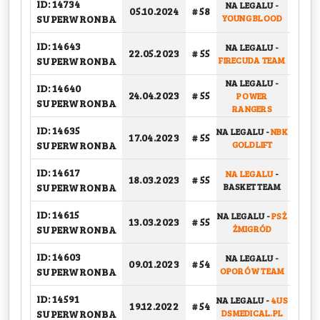
ID: 14734
NA LEGALU
-
05.10.2024
# 58
GRU
SUPERWRONBA
YOUNG BLOOD
ID: 14643
NA LEGALU
-
22.05.2023
# 55
GRU
SUPERWRONBA
FIRECUDA TEAM
NA LEGALU
-
ID: 14640
24.04.2023
# 55
POWER
GRU
SUPERWRONBA
RANGERS
ID: 14635
NA LEGALU
-
NBK
17.04.2023
# 55
GRU
SUPERWRONBA
GOLDLIFT
ID: 14617
NA LEGALU
-
18.03.2023
# 55
GRU
SUPERWRONBA
BASKET TEAM
ID: 14615
NA LEGALU
-
PSŻ
13.03.2023
# 55
GRU
SUPERWRONBA
ŻMIGRÓD
ID: 14603
NA LEGALU
-
09.01.2023
# 54
PLA
SUPERWRONBA
OPORÓW TEAM
ID: 14591
NA LEGALU
-
4US
19.12.2022
# 54
GRU
SUPERWRONBA
DSMEDICAL.PL