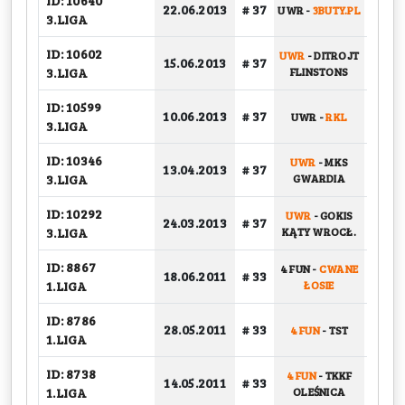
ID: 10640
BARA
22.06.2013
# 37
UWR
-
3BUTY.PL
3.LIGA
ID: 10602
UWR
-
DITROJT
BARA
15.06.2013
# 37
3.LIGA
FLINSTONS
ID: 10599
10.06.2013
# 37
UWR
-
RKL
GRU
3.LIGA
ID: 10346
UWR
-
MKS
13.04.2013
# 37
GRU
3.LIGA
GWARDIA
ID: 10292
UWR
-
GOKIS
24.03.2013
# 37
GRU
3.LIGA
KĄTY WROCŁ.
ID: 8867
4 FUN
-
CWANE
BARA
18.06.2011
# 33
1.LIGA
ŁOSIE
ID: 8786
28.05.2011
# 33
4 FUN
-
TST
GRU
1.LIGA
ID: 8738
4 FUN
-
TKKF
14.05.2011
# 33
GRU
1.LIGA
OLEŚNICA