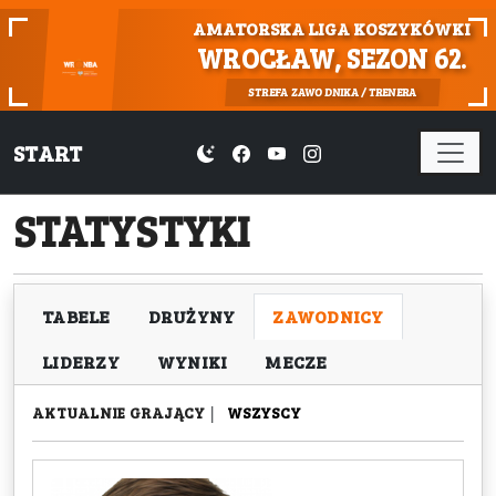
AMATORSKA LIGA KOSZYKÓWKI
WROCŁAW, SEZON 62.
STREFA ZAWODNIKA / TRENERA
START
STATYSTYKI
TABELE
DRUŻYNY
ZAWODNICY
LIDERZY
WYNIKI
MECZE
AKTUALNIE GRAJĄCY
|
WSZYSCY