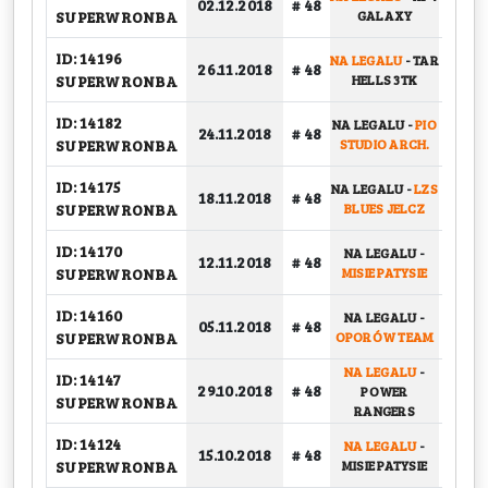
02.12.2018
# 48
GRU
SUPERWRONBA
GALAXY
ID: 14196
NA LEGALU
-
TAR
PUCH
26.11.2018
# 48
SUPERWRONBA
HELLS 3TK
ID: 14182
NA LEGALU
-
PIO
24.11.2018
# 48
GRU
SUPERWRONBA
STUDIO ARCH.
ID: 14175
NA LEGALU
-
LZS
18.11.2018
# 48
GRU
SUPERWRONBA
BLUES JELCZ
ID: 14170
NA LEGALU
-
PUCH
12.11.2018
# 48
SUPERWRONBA
MISIE PATYSIE
ID: 14160
NA LEGALU
-
05.11.2018
# 48
GRU
SUPERWRONBA
OPORÓW TEAM
NA LEGALU
-
ID: 14147
PUCH
29.10.2018
# 48
POWER
SUPERWRONBA
1
RANGERS
ID: 14124
NA LEGALU
-
15.10.2018
# 48
GRU
SUPERWRONBA
MISIE PATYSIE