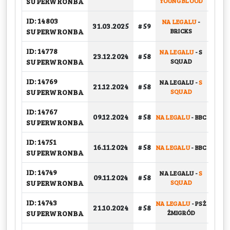
SUPERWRONBA
YOUNG BLOOD
ID: 14803
NA LEGALU
-
31.03.2025
# 59
GRU
SUPERWRONBA
BRICKS
ID: 14778
NA LEGALU
-
S
23.12.2024
# 58
PLAY-
SUPERWRONBA
SQUAD
ID: 14769
NA LEGALU
-
S
21.12.2024
# 58
PLAY-
SUPERWRONBA
SQUAD
ID: 14767
09.12.2024
# 58
NA LEGALU
-
BBC
GRU
SUPERWRONBA
ID: 14751
16.11.2024
# 58
NA LEGALU
-
BBC
GRU
SUPERWRONBA
ID: 14749
NA LEGALU
-
S
09.11.2024
# 58
GRU
SUPERWRONBA
SQUAD
ID: 14743
NA LEGALU
-
PSŻ
21.10.2024
# 58
GRU
SUPERWRONBA
ŻMIGRÓD