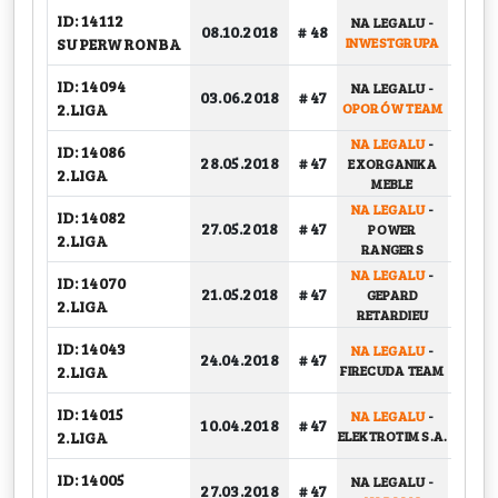
ID: 14112
NA LEGALU
-
08.10.2018
# 48
GRU
SUPERWRONBA
INWESTGRUPA
ID: 14094
NA LEGALU
-
BARA
03.06.2018
# 47
2.LIGA
OPORÓW TEAM
NA LEGALU
-
ID: 14086
BARA
28.05.2018
# 47
EXORGANIKA
2.LIGA
MEBLE
NA LEGALU
-
ID: 14082
BARA
27.05.2018
# 47
POWER
2.LIGA
RANGERS
NA LEGALU
-
ID: 14070
21.05.2018
# 47
GEPARD
GRU
2.LIGA
RETARDIEU
ID: 14043
NA LEGALU
-
24.04.2018
# 47
GRU
2.LIGA
FIRECUDA TEAM
ID: 14015
NA LEGALU
-
10.04.2018
# 47
GRU
2.LIGA
ELEKTROTIM S.A.
ID: 14005
NA LEGALU
-
27.03.2018
# 47
GRU