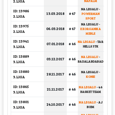
2.LIGA
NAPALM
NA LEGALU
-
ID: 13986
13.03.2018
# 47
POWERMAN
GRU
2.LIGA
SPORT
NA LEGALU
-
ID: 13975
06.03.2018
# 47
EXORGANIKA
GRU
2.LIGA
MEBLE
ID: 13941
NA LEGALU
-
TAR
BARA
07.01.2018
# 46
3.LIGA
HELLS 3TK
ID: 13889
NA LEGALU
-
03.12.2017
# 46
GRU
3.LIGA
BADALABDABAD
ID: 13880
NA LEGALU
-
28.11.2017
# 46
GRU
3.LIGA
KONIE
ID: 13865
NA LEGALU
-
46
21.11.2017
# 46
GRU
3.LIGA
BASKET TEAM
ID: 13801
NA LEGALU
-
AJ
24.10.2017
# 46
GRU
3.LIGA
BI EM