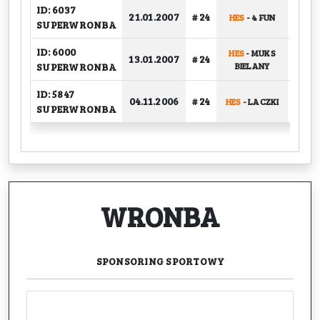
ID: 6037
21.01.2007
# 24
HES
-
4 FUN
GRU
SUPERWRONBA
ID: 6000
HES
-
MUKS
13.01.2007
# 24
GRU
SUPERWRONBA
BIELANY
ID: 5847
04.11.2006
# 24
HES
-
LACZKI
GRU
SUPERWRONBA
WRONBA
SPONSORING
SPORTOWY