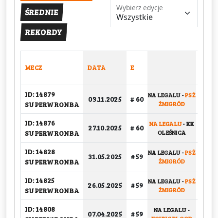
Wybierz edycje
ŚREDNIE
REKORDY
MECZ
DATA
E
TYP
ID: 14879
NA LEGALU
-
PSŻ
03.11.2025
# 60
GRU
SUPERWRONBA
ŻMIGRÓD
ID: 14876
NA LEGALU
-
KK
27.10.2025
# 60
GRU
SUPERWRONBA
OLEŚNICA
ID: 14828
NA LEGALU
-
PSŻ
31.05.2025
# 59
PLAY-
SUPERWRONBA
ŻMIGRÓD
ID: 14825
NA LEGALU
-
PSŻ
26.05.2025
# 59
PLAY-
SUPERWRONBA
ŻMIGRÓD
ID: 14808
NA LEGALU
-
07.04.2025
# 59
GRU