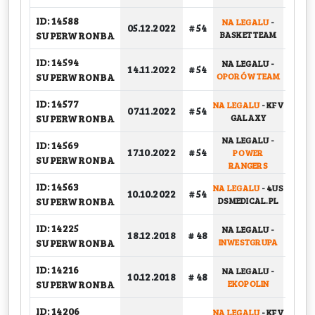
ID: 14588
NA LEGALU
-
05.12.2022
# 54
GRU
SUPERWRONBA
BASKET TEAM
ID: 14594
NA LEGALU
-
14.11.2022
# 54
GRU
SUPERWRONBA
OPORÓW TEAM
ID: 14577
NA LEGALU
-
KFV
07.11.2022
# 54
GRU
SUPERWRONBA
GALAXY
NA LEGALU
-
ID: 14569
17.10.2022
# 54
POWER
GRU
SUPERWRONBA
RANGERS
ID: 14563
NA LEGALU
-
4US
10.10.2022
# 54
GRU
SUPERWRONBA
DSMEDICAL.PL
ID: 14225
NA LEGALU
-
PUCH
18.12.2018
# 48
SUPERWRONBA
INWESTGRUPA
ID: 14216
NA LEGALU
-
10.12.2018
# 48
GRU
SUPERWRONBA
EKOPOLIN
ID: 14206
NA LEGALU
-
KFV