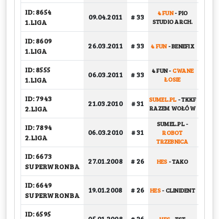
ID: 8654
4 FUN
-
PIO
09.04.2011
# 33
GRU
1.LIGA
STUDIO ARCH.
ID: 8609
26.03.2011
# 33
4 FUN
-
BENEFIX
GRU
1.LIGA
ID: 8555
4 FUN
-
CWANE
06.03.2011
# 33
GRU
1.LIGA
ŁOSIE
ID: 7943
SUMEL.PL
-
TKKF
21.03.2010
# 31
GRU
2.LIGA
RAZEM WOŁÓW
SUMEL.PL
-
ID: 7894
06.03.2010
# 31
ROBOT
GRU
2.LIGA
TRZEBNICA
ID: 6673
27.01.2008
# 26
HES
-
TAKO
PLAY-
SUPERWRONBA
ID: 6649
19.01.2008
# 26
HES
-
CLINIDENT
PLAY-
SUPERWRONBA
ID: 6595
05.01.2008
# 26