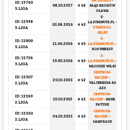
NA LEGALU
-
ID: 13760
08.10.2017
# 46
BŁĄD KROKÓW
GRU
3.LIGA
OŁAWA
E-
ID: 12998
LASTMINUTE.PL
-
BARA
05.06.2016
# 43
3.LIGA
STREFA DJ-
SKLEP
E-
ID: 12800
11.04.2016
# 43
LASTMINUTE.PL
-
GRU
3.LIGA
KOSYNIERZY
E-
ID: 12726
19.03.2016
# 43
LASTMINUTE.PL
-
GRU
3.LIGA
MŁODSZE WILKI
CENTRUM-
ID: 12307
NACZEP
-
20.10.2015
# 42
GRU
2.LIGA
VALUEMEDIA KS
AZS
CENTRUM-
ID: 12269
10.10.2015
# 42
NACZEP
-
MISIE
GRU
2.LIGA
PATYSIE
CENTRUM-
ID: 12260
04.10.2015
# 42
NACZEP
-
GRU
2.LIGA
SAMPRAUS